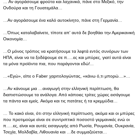
… Αν αγοράσουμε φρούτα και λαχανικά, πάνε στο Μεξικό, την
Ονδούρα και τη Γουατεμάλα…
…Αν αγοράσουμε ένα καλό αυτοκίνητο, πάνε στη Γερμανία…
…Όπως καταλαβαίνετε, τίποτε απ' αυτά δε βοηθάει την Αμερικανική
Οικονομία…
…Ο μόνος τρόπος να κρατήσουμε τα λεφτά εντός συνόρων των
ΗΠΑ, είναι να τα ξοδέψουμε σε π.....ες και μπύρες, γιατί αυτά είναι
τα μόνα προϊόντα πια, που παράγονται εδώ!...
…«Εγώ», είπε ο Faber χαριτολογώντας, «κάνω ό,τι μπορώ....»…
…Αν κάνουμε μια …αναγωγή στην ελληνική περίπτωση, θα
διαπιστώσουμε τα ανάλογα. Από κάποιες τρίτες χώρες εισάγουμε
τα πάντα και εμείς. Ακόμα και τις πατάτες ή τα κρεμμύδια…
… Το κακό είναι, ότι στην ελληνική περίπτωση, ακόμα και οι μπύρες
που προτιμούμε είναι σε συντριπτικό ποσοστό γερμανικές ενώ οι
π…..ες, είναι και αυτές εισαγωγής από Ρωσία, Ρουμανία, Ουκρανία,
Τσεχία, Μολδαβία, Λιθουανία και …δε συμμαζεύεται…