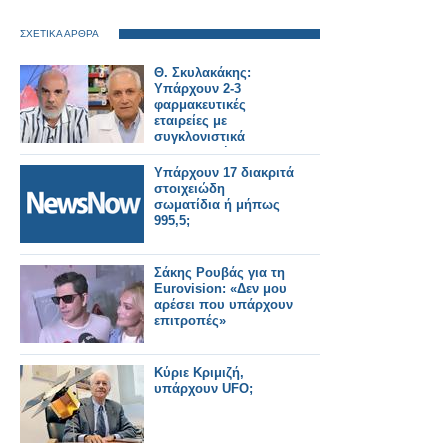
ΣΧΕΤΙΚΑ ΑΡΘΡΑ
Θ. Σκυλακάκης:
Υπάρχουν 2-3
φαρμακευτικές
εταιρείες με
συγκλονιστικά
παραβατική
συμπεριφορά –
Υπάρχουν 17 διακριτά
Κάποια πρέπει να
στοιχειώδη
τιμωρηθεί
σωματίδια ή μήπως
995,5;
Σάκης Ρουβάς για τη
Eurovision: «Δεν μου
αρέσει που υπάρχουν
επιτροπές»
Κύριε Κριμιζή,
υπάρχουν UFO;