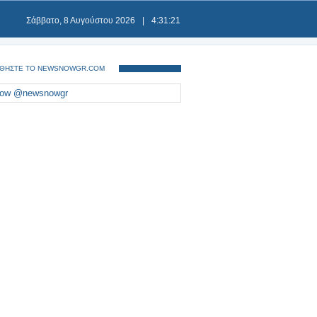
Σάββατο, 8 Αυγούστου 2026
|
4:31:21
ΘΗΣΤΕ ΤΟ NEWSNOWGR.COM
low @newsnowgr