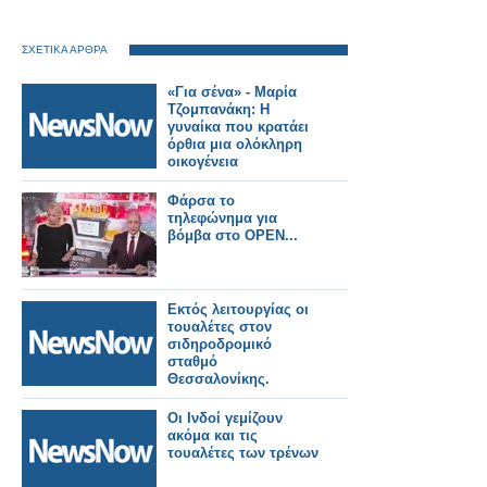
ΣΧΕΤΙΚΑ ΑΡΘΡΑ
«Για σένα» - Μαρία
Τζομπανάκη: Η
γυναίκα που κρατάει
όρθια μια ολόκληρη
οικογένεια
Φάρσα το
τηλεφώνημα για
βόμβα στο OPEN...
Εκτός λειτουργίας οι
τουαλέτες στον
σιδηροδρομικό
σταθμό
Θεσσαλονίκης.
Οι Ινδοί γεμίζουν
ακόμα και τις
τουαλέτες των τρένων