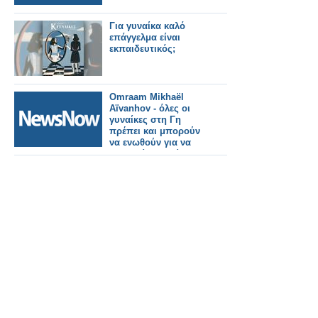
Για γυναίκα καλό
επάγγελμα είναι
εκπαιδευτικός;
Omraam Mikhaël
Aïvanhov - όλες οι
γυναίκες στη Γη
πρέπει και μπορούν
να ενωθούν για να
σχηματίσουν μία
γυναίκα, τη συλλογική
γυναίκα που θα
γεννήσει τη νέα ζωή.