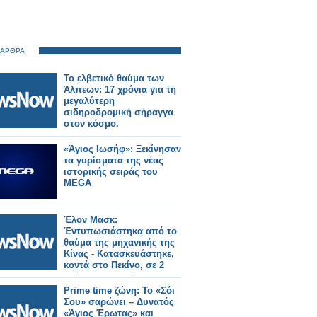
 ΑΡΘΡΑ
Το ελβετικό θαύμα των
Άλπεων: 17 χρόνια για τη
μεγαλύτερη
σιδηροδρομική σήραγγα
στον κόσμο.
«Άγιος Ιωσήφ»: Ξεκίνησαν
τα γυρίσματα της νέας
ιστορικής σειράς του
MEGA
Έλον Μασκ:
Έντυπωσιάστηκα από το
θαύμα της μηχανικής της
Κίνας - Κατασκευάστηκε,
κοντά στο Πεκίνο, σε 2
χρόνια ο μεγαλύτερος
σιδηροδρομικός σταθμός
Prime time ζώνη: Το «Σόι
του κόσμου.
Σου» σαρώνει – Δυνατός
«Άγιος Έρωτας» και