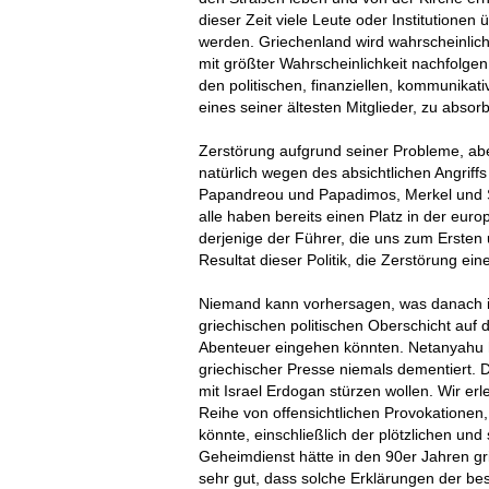
dieser Zeit viele Leute oder Institutionen
werden. Griechenland wird wahrscheinlic
mit größter Wahrscheinlichkeit nachfolgen
den politischen, finanziellen, kommunikati
eines seiner ältesten Mitglieder, zu absorb
Zerstörung aufgrund seiner Probleme, a
natürlich wegen des absichtlichen Angriff
Papandreou und Papadimos, Merkel und Sa
alle haben bereits einen Platz in der euro
derjenige der Führer, die uns zum Ersten
Resultat dieser Politik, die Zerstörung ein
Niemand kann vorhersagen, was danach im
griechischen politischen Oberschicht auf d
Abenteuer eingehen könnten. Netanyahu h
griechischer Presse niemals dementiert. D
mit Israel Erdogan stürzen wollen. Wir er
Reihe von offensichtlichen Provokationen,
könnte, einschließlich der plötzlichen un
Geheimdienst hätte in den 90er Jahren gr
sehr gut, dass solche Erklärungen der be