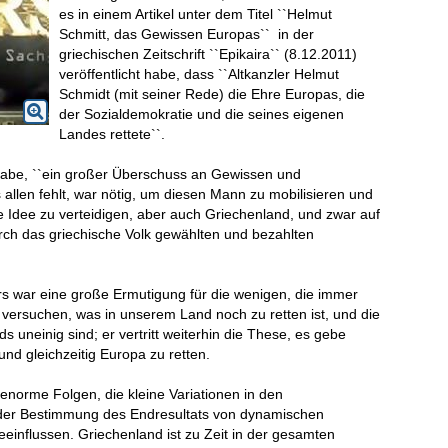
es in einem Artikel unter dem Titel ``Helmut
Schmitt, das Gewissen Europas`` in der
griechischen Zeitschrift ``Epikaira`` (8.12.2011)
veröffentlicht habe, dass ``Altkanzler Helmut
Schmidt (mit seiner Rede) die Ehre Europas, die
der Sozialdemokratie und die seines eigenen
Landes rettete``.
 habe, ``ein großer Überschuss an Gewissen und
allen fehlt, war nötig, um diesen Mann zu mobilisieren und
he Idee zu verteidigen, aber auch Griechenland, und zwar auf
urch das griechische Volk gewählten und bezahlten
rs war eine große Ermutigung für die wenigen, die immer
 versuchen, was in unserem Land noch zu retten ist, und die
 uneinig sind; er vertritt weiterhin die These, es gebe
d gleichzeitig Europa zu retten.
enorme Folgen, die kleine Variationen in den
der Bestimmung des Endresultats von dynamischen
influssen. Griechenland ist zu Zeit in der gesamten