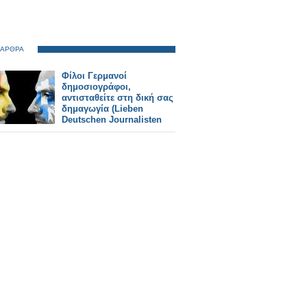
 ΑΡΘΡΑ
Φίλοι Γερμανοί
δημοσιογράφοι,
αντισταθείτε στη δική σας
δημαγωγία (Lieben
Deutschen Journalisten
widerstehen in Ihrem
eigenen Demagogie)...