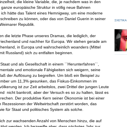
nzelheit, die kleine Variable, die, je nachdem was in den
ganze europäische Struktur in völlig neue Bahnen
h, ich hätte das Talent eines Hemnigway, um eine moderne
` schreiben zu können, oder das von Daniel Guerin in seiner
ΣΧΕΤΙΚΑ
 Weimarer Republik.
en die letzte Phase unseres Dramas, die lediglich, der
 Griechenland und nachher für Europa. Wir stehen gerade am
echenland, in Europa und wahrscheinlich woanders (Mittel
mit Russland) sich zu entfalten beginnen.
taat und als Gesellschaft in einem ``Herunterfahren``,
mentale und emotionale Fähigkeiten sich weigern, seine
ß der Auflösung zu begreifen. Um bloß ein Beispiel zu
Dezember um 11,3% gesunken, das Fiskus-Einkommen im
ölkerung ist zur Zeit arbeitslos, zwei Drittel der jungen Leute
nd nicht bankrott, aber der Versuch es so zu halten, lässt es
chen. Der produktive Kern seiner Ökonomie ist bei einer
 Rezessionen der Weltwirtschaft zerstört worden, das
wie für Staat und politisches System als solche.
glich zur wachsenden Anzahl von Menschen hinzu, die auf
ährt werden. Ich bezweifle aber, dass nächstes Jahr zur