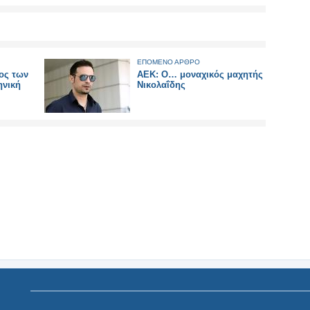
ΕΠΟΜΕΝΟ ΑΡΘΡΟ
νος των
AEK: Ο… μοναχικός μαχητής
ηνική
Νικολαΐδης