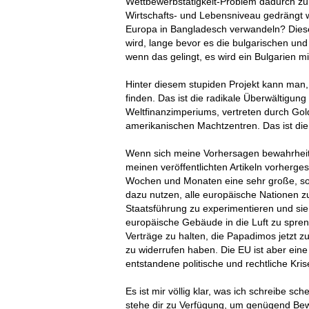
Wettbewerbstätigkeit-Problem dadurch zu 
Wirtschafts- und Lebensniveau gedrängt 
Europa in Bangladesch verwandeln? Dieses
wird, lange bevor es die bulgarischen und
wenn das gelingt, es wird ein Bulgarien 
Hinter diesem stupiden Projekt kann man,
finden. Das ist die radikale Überwältigu
Weltfinanzimperiums, vertreten durch Go
amerikanischen Machtzentren. Das ist di
Wenn sich meine Vorhersagen bewahrheiten,
meinen veröffentlichten Artikeln vorherg
Wochen und Monaten eine sehr große, so
dazu nutzen, alle europäische Nationen zu
Staatsführung zu experimentieren und s
europäische Gebäude in die Luft zu spreng
Verträge zu halten, die Papadimos jetzt z
zu widerrufen haben. Die EU ist aber eine k
entstandene politische und rechtliche Kris
Es ist mir völlig klar, was ich schreibe s
stehe dir zu Verfügung, um genügend Bewe