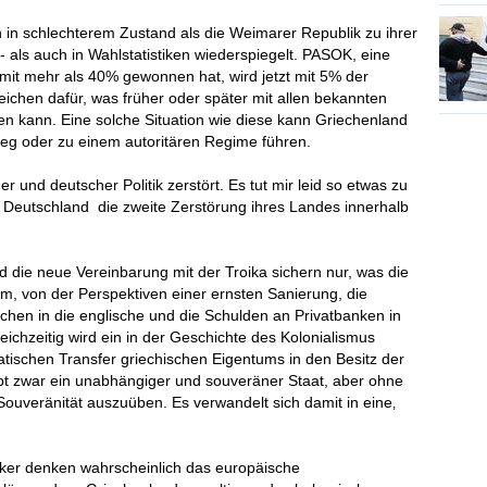
n in schlechterem Zustand als die Weimarer Republik zu ihrer
s- als auch in Wahlstatistiken wiederspiegelt. PASOK, eine
9 mit mehr als 40% gewonnen hat, wird jetzt mit 5% der
Zeichen dafür, was früher oder später mit allen bekannten
eren kann. Eine solche Situation wie diese kann Griechenland
rieg oder zu einem autoritären Regime führen.
r und deutscher Politik zerstört. Es tut mir leid so etwas zu
 Deutschland die zweite Zerstörung ihres Landes innerhalb
d die neue Vereinbarung mit der Troika sichern nur, was die
, von der Perspektiven einer ernsten Sanierung, die
chen in die englische und die Schulden an Privatbanken in
ichzeitig wird ein in der Geschichte des Kolonialismus
atischen Transfer griechischen Eigentums in den Besitz der
bt zwar ein unabhängiger und souveräner Staat, aber ohne
Souveränität auszuüben. Es verwandelt sich damit in eine‚
iker denken wahrscheinlich das europäische