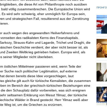
 übrigbleiben, die diese Art von Philanthropie noch ausüben
ΠΡΟΗΓΟ
h bald völlig zusammenbrechen. Die Europäische Union wird
. Es wird sehr schwierig, eher unmöglich für Europa sein,
ven und strategischen Fall, resultierend aus der Zerstörung
ieren.
ber auch wegen des angewandten Heilverfahrens und
s vonseiten des radikalsten Kerns des Finanzkapitals.
rkozy, Strauss-Kahn und Lagarde, Trichet und Draghi, die
päischen Geschichte verdient, der aber nicht besser ist, als
 und Zweiten Weltkrieg getrieben haben. Europa wird, als
es seiner Mitglieder nicht überleben.
 östlichen Mittelmeer passieren wird, wenn Teile der
er Suche nach politischer Legitimation, auf externe
at denen bereits diese Idee vorgeschlagen, laut
as gleiche gilt auch für türkische Kemalisten, die zusammen
leben im Bereich der griechisch-türkischen Beziehungen eine
 die den Schauplatz dafür vorbereiten, was sich ereignen
d sehr seltsamen Erklärung von Mesut Yilmaz, der türkische
iechische Wälder in Brand gesteckt. Herr Yilmaz weiß aber
ste Weg ist, um die Griechen zu erzürnen.