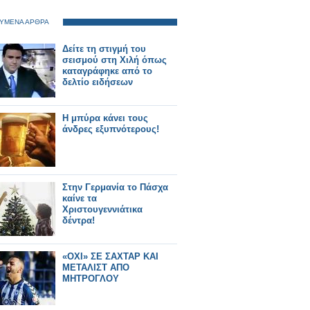
ΥΜΕΝΑ ΑΡΘΡΑ
Δείτε τη στιγμή του
σεισμού στη Χιλή όπως
καταγράφηκε από το
δελτίο ειδήσεων
Η μπύρα κάνει τους
άνδρες εξυπνότερους!
Στην Γερμανία το Πάσχα
καίνε τα
Χριστουγεννιάτικα
δέντρα!
«ΟΧΙ» ΣΕ ΣΑΧΤΑΡ ΚΑΙ
ΜΕΤΑΛΙΣΤ ΑΠΟ
ΜΗΤΡΟΓΛΟΥ