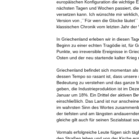
europäischen Konfiguration die wichtige Ei
nächsten Tagen und Wochen passiert, die 
versetzen kann. Ich wünschte mir wirklic
Version von ‚``Für wen die Glocke läutet`
klassischen Chronik vom letzten Jahr der
In Griechenland erleben wir in diesen Tag
Beginn zu einer echten Tragödie ist, für
Punkte, wo irreversible Ereignisse in Gri
Osten und der neu startende kalter Krieg 
Griechenland befindet sich momentan als S
dessen Tempo so rasant ist, dass unsere 
Bedeutung zu verstehen und das ganze Ma
geben, die Industrieproduktion ist im 
Januar um 18%. Ein Drittel der aktiven Bev
einschließlich. Das Land ist nur anscheine
im wahrsten Sinn des Wortes zusammenbre
der tiefsten und am längsten andauernden
gleiche gilt auch für seinen Sozialstaat so
Vormals erfolgreiche Leute fügen sich tä
den Straßen leben und von der Kirche ern