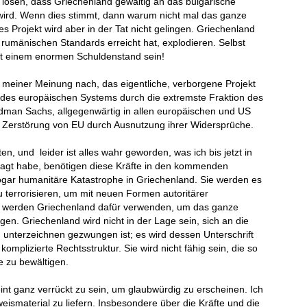
lösen, dass Griechenland gewaltig an das bulgarische
wird. Wenn dies stimmt, dann warum nicht mal das ganze
 Projekt wird aber in der Tat nicht gelingen. Griechenland
 rumänischen Standards erreicht hat, explodieren. Selbst
mit einem enormen Schuldenstand sein!
 meiner Meinung nach, das eigentliche, verborgene Projekt
ng des europäischen Systems durch die extremste Fraktion des
ldman Sachs, allgegenwärtig in allen europäischen und US
e Zerstörung von EU durch Ausnutzung ihrer Widersprüche.
 und leider ist alles wahr geworden, was ich bis jetzt in
esagt habe, benötigen diese Kräfte in den kommenden
gar humanitäre Katastrophe in Griechenland. Sie werden es
 terrorisieren, um mit neuen Formen autoritärer
ie werden Griechenland dafür verwenden, um das ganze
en. Griechenland wird nicht in der Lage sein, sich an die
u unterzeichnen gezwungen ist; es wird dessen Unterschrift
omplizierte Rechtsstruktur. Sie wird nicht fähig sein, die so
e zu bewältigen.
cheint ganz verrückt zu sein, um glaubwürdig zu erscheinen. Ich
ismaterial zu liefern. Insbesondere über die Kräfte und die