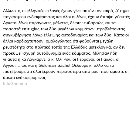
Αλλωστε, οι ελληνικές εκλογές έχουν γίνει αυτόν τον καιρό, ζήτημα
παγκοσμίου ενδιαφέροντος και όλοι οι ξένοι, έχουν άποψη γι΄αυτές.
Αρκετοί ξένοι παράγοντες μάλιστα, δίνουν ευθαρσώς και τα
ποσοστά επιτυχίας των δύο μεγάλων κομμάτων, προβλέποντας
συγκυβέρνηση λόγω έλλειψης αυτοδυναμίας και των δύο. Κάποιοι
άλλοι καρδιοχτυπούν, ομολογώντας ότι φοβούνται μεγάλη
ρευστότητα στο πολιτικό τοπίο της Ελλάδας μετεκλογικά, αν δεν
προκύψει ισχυρή αυτοδυναμία ενός κόμματος. Μίλησαν ήδη
γι΄αυτά η κα Λαγκάρντ, ο κ. Ολι Ρέν, οι Γερμανοί, οι Γάλλοι, οι
Αγγλοι, ...ως και η Goldman Sachs! Θέλουμε κι΄άλλο να το
πιστέψουμε ότι όλοι ξέρουν περισσότερα από μας, που είμαστε οι
άμεσα ενδιαφερόμενοι;
InfoGnomon