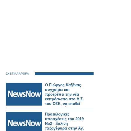
ΣΧΕΤΙΚΑ ΑΡΘΡΑ
Ο Γιώργος Καζάνας
συγχαίρει και
προτρέπει την νέα
εκπρόσωπο στο Δ.Σ.
του ΟΣΕ, να σταθεί
στο πλευρό των
εργαζομένων
Προεκλογικές
τιμώντας τις
υποσχέσεις του 2019
προεκλογικές της
Νο2 - Ξύλινη
δεσμεύσεις
πεζογέφυρα στην Αγ.