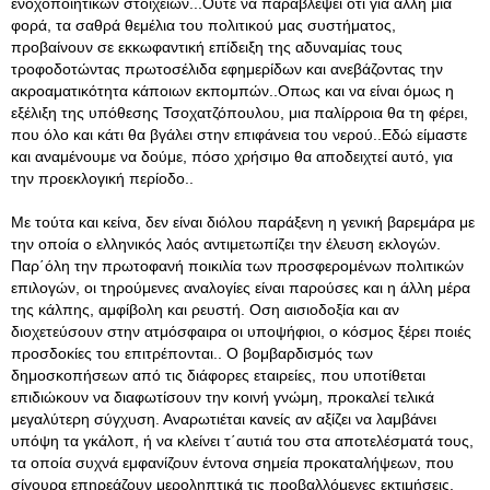
ενοχοποιητικών στοιχείων...Ούτε να παραβλέψει ότι για άλλη μια
φορά, τα σαθρά θεμέλια του πολιτικού μας συστήματος,
προβαίνουν σε εκκωφαντική επίδειξη της αδυναμίας τους
τροφοδοτώντας πρωτοσέλιδα εφημερίδων και ανεβάζοντας την
ακροαματικότητα κάποιων εκπομπών..Οπως και να είναι όμως η
εξέλιξη της υπόθεσης Τσοχατζόπουλου, μια παλίρροια θα τη φέρει,
που όλο και κάτι θα βγάλει στην επιφάνεια του νερού..Εδώ είμαστε
και αναμένουμε να δούμε, πόσο χρήσιμο θα αποδειχτεί αυτό, για
την προεκλογική περίοδο..
Με τούτα και κείνα, δεν είναι διόλου παράξενη η γενική βαρεμάρα με
την οποία ο ελληνικός λαός αντιμετωπίζει την έλευση εκλογών.
Παρ΄όλη την πρωτοφανή ποικιλία των προσφερομένων πολιτικών
επιλογών, οι τηρούμενες αναλογίες είναι παρούσες και η άλλη μέρα
της κάλπης, αμφίβολη και ρευστή. Οση αισιοδοξία και αν
διοχετεύσουν στην ατμόσφαιρα οι υποψήφιοι, ο κόσμος ξέρει ποιές
προσδοκίες του επιτρέπονται.. Ο βομβαρδισμός των
δημοσκοπήσεων από τις διάφορες εταιρείες, που υποτίθεται
επιδιώκουν να διαφωτίσουν την κοινή γνώμη, προκαλεί τελικά
μεγαλύτερη σύγχυση. Αναρωτιέται κανείς αν αξίζει να λαμβάνει
υπόψη τα γκάλοπ, ή να κλείνει τ΄αυτιά του στα αποτελέσματά τους,
τα οποία συχνά εμφανίζουν έντονα σημεία προκαταλήψεων, που
σίγουρα επηρεάζουν μεροληπτικά τις προβαλλόμενες εκτιμήσεις.