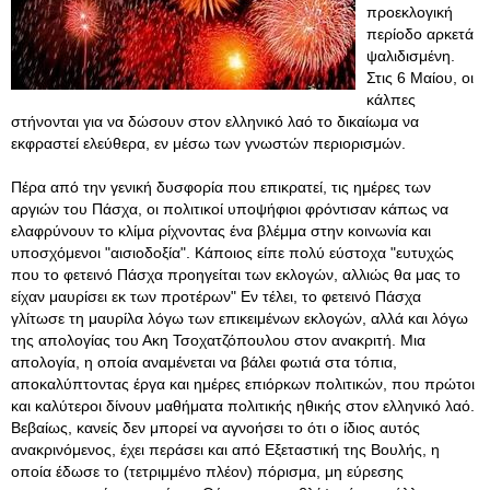
προεκλογική
περίοδο αρκετά
ψαλιδισμένη.
Στις 6 Μαίου, οι
κάλπες
στήνονται για να δώσουν στον ελληνικό λαό το δικαίωμα να
εκφραστεί ελεύθερα, εν μέσω των γνωστών περιορισμών.
Πέρα από την γενική δυσφορία που επικρατεί, τις ημέρες των
αργιών του Πάσχα, οι πολιτικοί υποψήφιοι φρόντισαν κάπως να
ελαφρύνουν το κλίμα ρίχνοντας ένα βλέμμα στην κοινωνία και
υποσχόμενοι "αισιοδοξία". Κάποιος είπε πολύ εύστοχα "ευτυχώς
που το φετεινό Πάσχα προηγείται των εκλογών, αλλιώς θα μας το
είχαν μαυρίσει εκ των προτέρων" Εν τέλει, το φετεινό Πάσχα
γλίτωσε τη μαυρίλα λόγω των επικειμένων εκλογών, αλλά και λόγω
της απολογίας του Ακη Τσοχατζόπουλου στον ανακριτή. Μια
απολογία, η οποία αναμένεται να βάλει φωτιά στα τόπια,
αποκαλύπτοντας έργα και ημέρες επιόρκων πολιτικών, που πρώτοι
και καλύτεροι δίνουν μαθήματα πολιτικής ηθικής στον ελληνικό λαό
.
Βεβαίως, κανείς δεν μπορεί να αγνοήσει το ότι ο ίδιος αυτός
ανακρινόμενος, έχει περάσει και από Εξεταστική της Βουλής, η
οποία έδωσε το (τετριμμένο πλέον) πόρισμα, μη εύρεσης