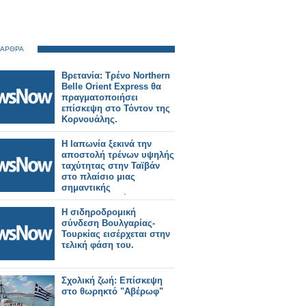
 ΑΡΘΡΑ
Βρετανία: Τρένο Northern
Belle Orient Express θα
πραγματοποιήσει
επίσκεψη στο Τόντον της
Κορνουάλης.
Η Ιαπωνία ξεκινά την
αποστολή τρένων υψηλής
ταχύτητας στην Ταϊβάν
στο πλαίσιο μιας
σημαντικής
σιδηροδρομικής
παραγγελίας.
Η σιδηροδρομική
σύνδεση Βουλγαρίας-
Τουρκίας εισέρχεται στην
τελική φάση του.
Σχολική ζωή: Επίσκεψη
στο θωρηκτό "Αβέρωφ"