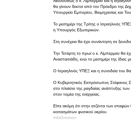
Ακολούθως ο κ. Λίμπερμαν και η ισραηλι
θα γίνουν δεκτοί από τον Πρόεδρο της Δη
Υπουργείο Εμπορίου, Βιομηχανίας και Το
Το μεσημέρι της Τρίτης ο Ισραηλινός ΥΠΕ
η Υπουργός Εξωτερικών.
Στη συνέχεια θα έχει συνάντηση σε ξενοδ
Την Τετάρτη το πρωί ο κ. Λίμπερμαν θα έ
Αναστασιάδη, ενώ το μεσημέρι της ίδιας 
Ο Ισραηλινός ΥΠΕΞ και η συνοδεία του θ
Ο Κυβερνητικός Εκπρόσωπος Στέφανος Στ
στο πλαίσιο της ραγδαίας ανάπτυξης των 
στον τομέα της ενέργειας.
Είπε ακόμη ότι στην ατζέντα των επαφών 
κοιτασμάτων φυσικού αερίου.
InfoGnomon