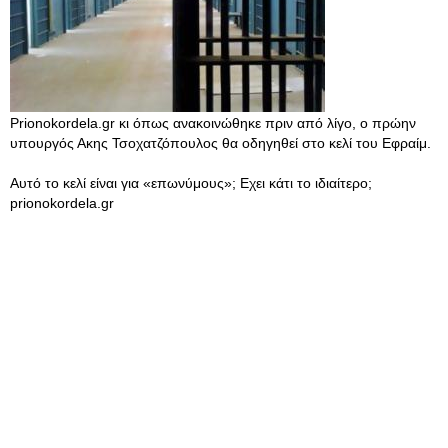
Prionokordela.gr κι όπως ανακοινώθηκε πριν από λίγο, ο πρώην
υπουργός Ακης Τσοχατζόπουλος θα οδηγηθεί στο κελί του Εφραίμ.
Αυτό το κελί είναι για «επωνύμους»; Εχει κάτι το ιδιαίτερο;
prionokordela.gr