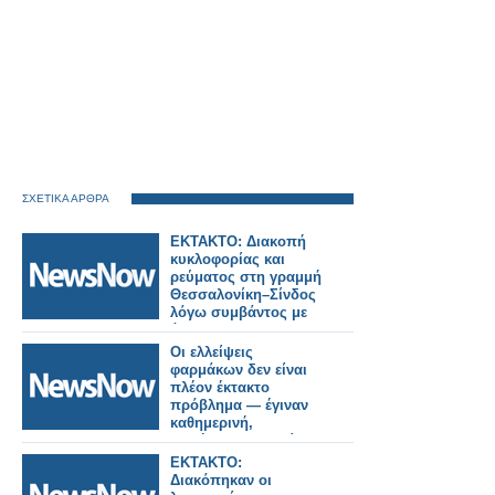
ΣΧΕΤΙΚΑ ΑΡΘΡΑ
ΕΚΤΑΚΤΟ: Διακοπή
κυκλοφορίας και
ρεύματος στη γραμμή
Θεσσαλονίκη–Σίνδος
λόγω συμβάντος με
άτομο.
Οι ελλείψεις
φαρμάκων δεν είναι
πλέον έκτακτο
πρόβλημα — έγιναν
καθημερινή,
απλήρωτη εργασία
του φαρμακοποιού
ΕΚΤΑΚΤΟ:
Διακόπηκαν οι