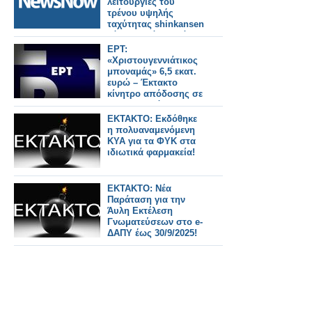
λειτουργίες του
τρένου υψηλής
ταχύτητας shinkansen
Τόκιο-Αομόρι μετά
από ισχυρό σεισμό.
ΕΡΤ:
«Χριστουγεννιάτικος
μποναμάς» 6,5 εκατ.
ευρώ – Έκτακτο
κίνητρο απόδοσης σε
1.798 εργαζόμενους
ΕΚΤΑΚΤΟ: Εκδόθηκε
η πολυαναμενόμενη
ΚΥΑ για τα ΦΥΚ στα
ιδιωτικά φαρμακεία!
ΕΚΤΑΚΤΟ: Νέα
Παράταση για την
Άυλη Εκτέλεση
Γνωματεύσεων στο e-
ΔΑΠΥ έως 30/9/2025!