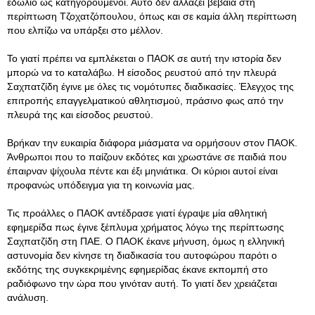
εδώλιο ως κατηγορούμενοι. Αυτό δεν αλλάζει βέβαια στη
περίπτωση Τζοχατζόπουλου, όπως και σε καμία άλλη περίπτωση
που ελπίζω να υπάρξει στο μέλλον.
Το γιατί πρέπει να εμπλέκεται ο ΠΑΟΚ σε αυτή την ιστορία δεν
μπορώ να το καταλάβω. Η είσοδος ρευστού από την πλευρά
Σαχπατζίδη έγινε με όλες τις νομότυπες διαδικασίες. Έλεγχος της
επιτροπής επαγγελματικού αθλητισμού, πράσινο φως από την
πλευρά της και είσοδος ρευστού.
Βρήκαν την ευκαιρία διάφορα μιάσματα να ορμήσουν στον ΠΑΟΚ.
Άνθρωποι που το παίζουν εκδότες και χρωστάνε σε παιδιά που
έπαιρναν ψίχουλα πέντε και έξι μηνιάτικα. Οι κύριοι αυτοί είναι
προφανώς υπόδειγμα για τη κοινωνία μας.
Τις προάλλες ο ΠΑΟΚ αντέδρασε γιατί έγραψε μία αθλητική
εφημερίδα πως έγινε ξέπλυμα χρήματος λόγω της περίπτωσης
Σαχπατζίδη στη ΠΑΕ. Ο ΠΑΟΚ έκανε μήνυση, όμως η ελληνική
αστυνομία δεν κίνησε τη διαδικασία του αυτοφώρου παρότι ο
εκδότης της συγκεκριμένης εφημερίδας έκανε εκπομπή στο
ραδιόφωνο την ώρα που γινόταν αυτή. Το γιατί δεν χρειάζεται
ανάλυση.