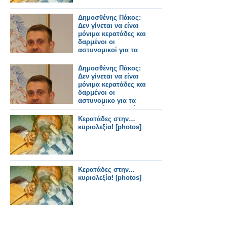
Δημοσθένης Πάκος:
Δεν γίνεται να είναι
μόνιμα κερατάδες και
δαρμένοι οι
αστυνομικοί για τα
εκτεταμένα επεισόδια,
το απόγευμα του
Δημοσθένης Πάκος:
Σαββάτου στη
Δεν γίνεται να είναι
Θεσσαλονίκη
μόνιμα κερατάδες και
δαρμένοι οι
αστυνομικο για τα
εκτεταμένα επεισόδια,
το απόγευμα του
Κερατάδες στην…
Σαββάτου στη
κυριολεξία! [photos]
Θεσσαλονίκη
Κερατάδες στην...
κυριολεξία! [photos]