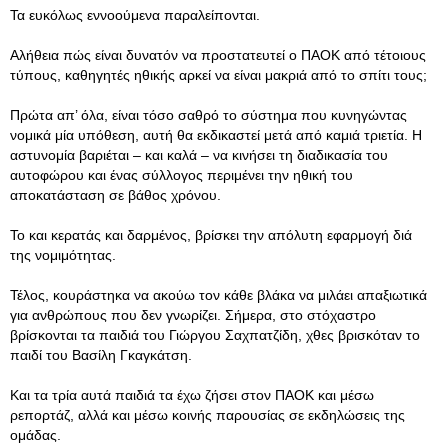
Τα ευκόλως εννοούμενα παραλείπονται.
Αλήθεια πώς είναι δυνατόν να προστατευτεί ο ΠΑΟΚ από τέτοιους
τύπους, καθηγητές ηθικής αρκεί να είναι μακριά από το σπίτι τους;
Πρώτα απ’ όλα, είναι τόσο σαθρό το σύστημα που κυνηγώντας
νομικά μία υπόθεση, αυτή θα εκδικαστεί μετά από καμιά τριετία. Η
αστυνομία βαριέται – και καλά – να κινήσει τη διαδικασία του
αυτοφώρου και ένας σύλλογος περιμένει την ηθική του
αποκατάσταση σε βάθος χρόνου.
Το και κερατάς και δαρμένος, βρίσκει την απόλυτη εφαρμογή διά
της νομιμότητας.
Τέλος, κουράστηκα να ακούω τον κάθε βλάκα να μιλάει απαξιωτικά
για ανθρώπους που δεν γνωρίζει. Σήμερα, στο στόχαστρο
βρίσκονται τα παιδιά του Γιώργου Σαχπατζίδη, χθες βρισκόταν το
παιδί του Βασίλη Γκαγκάτση.
Και τα τρία αυτά παιδιά τα έχω ζήσει στον ΠΑΟΚ και μέσω
ρεπορτάζ, αλλά και μέσω κοινής παρουσίας σε εκδηλώσεις της
ομάδας.