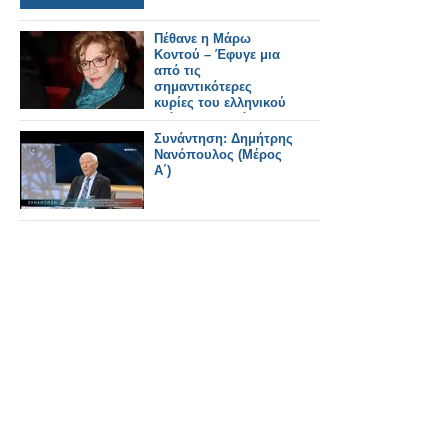
Πέθανε η Μάρω
Κοντού – Έφυγε μια
από τις
σημαντικότερες
κυρίες του ελληνικού
θεάτρου, τηλεόρασης
και κινηματογράφου
Συνάντηση: Δημήτρης
Νανόπουλος (Μέρος
Α΄)