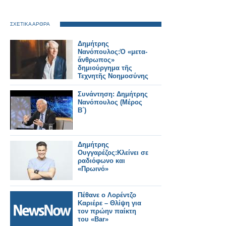
ΣΧΕΤΙΚΑ ΑΡΘΡΑ
Δημήτρης
Νανόπουλος:Ὁ «μετα-
ἄνθρωπος»
δημιούργημα τῆς
Τεχνητῆς Νοημοσύνης
Συνάντηση: Δημήτρης
Νανόπουλος (Μέρος
Β΄)
Δημήτρης
Ουγγαρέζος:Κλείνει σε
ραδιόφωνο και
«Πρωινό»
Πέθανε ο Λορέντζο
Καριέρε – Θλίψη για
τον πρώην παίκτη
του «Bar»