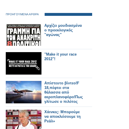
ΠΡΟΗΓΟΥΜΕΝΑ ΑΡΘΡΑ
Αρχίζει μουδιασμένα
ο προεκλογικός
"αγώνας"
"Make it your race
2012"!
Απίστευτο βίντεο!F
18,πέφτει στα
θάλασσα από
αεροπλανοφόρο!Πως
γλίτωσε ο πιλότος
Χάινκες: Μπορούμε
να αποκλείσουμε τη
Ρεάλ»