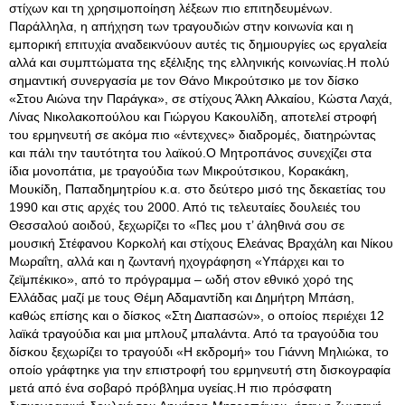
στίχων και τη χρησιμοποίηση λέξεων πιο επιτηδευμένων.
Παράλληλα, η απήχηση των τραγουδιών στην κοινωνία και η
εμπορική επιτυχία αναδεικνύουν αυτές τις δημιουργίες ως εργαλεία
αλλά και συμπτώματα της εξέλιξης της ελληνικής κοινωνίας.Η πολύ
σημαντική συνεργασία με τον Θάνο Μικρούτσικο με τον δίσκο
«Στου Αιώνα την Παράγκα», σε στίχους Άλκη Αλκαίου, Κώστα Λαχά,
Λίνας Νικολακοπούλου και Γιώργου Κακουλίδη, αποτελεί στροφή
του ερμηνευτή σε ακόμα πιο «έντεχνες» διαδρομές, διατηρώντας
και πάλι την ταυτότητα του λαϊκού.Ο Μητροπάνος συνεχίζει στα
ίδια μονοπάτια, με τραγούδια των Μικρούτσικου, Κορακάκη,
Μουκίδη, Παπαδημητρίου κ.α. στο δεύτερο μισό της δεκαετίας του
1990 και στις αρχές του 2000. Από τις τελευταίες δουλειές του
Θεσσαλού αοιδού, ξεχωρίζει το «Πες μου τ’ άληθινά σου σε
μουσική Στέφανου Κορκολή και στίχους Ελεάνας Βραχάλη και Νίκου
Μωραΐτη, αλλά και η ζωντανή ηχογράφηση «Υπάρχει και το
ζεϊμπέκικο», από το πρόγραμμα – ωδή στον εθνικό χορό της
Ελλάδας μαζί με τους Θέμη Αδαμαντίδη και Δημήτρη Μπάση,
καθώς επίσης και ο δίσκος «Στη Διαπασών», ο οποίος περιέχει 12
λαϊκά τραγούδια και μια μπλουζ μπαλάντα. Από τα τραγούδια του
δίσκου ξεχωρίζει το τραγούδι «Η εκδρομή» του Γιάννη Μηλιώκα, το
οποίο γράφτηκε για την επιστροφή του ερμηνευτή στη δισκογραφία
μετά από ένα σοβαρό πρόβλημα υγείας.Η πιο πρόσφατη