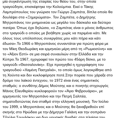
μία συγκέντρωση της εταιρίας του θείου του, στην οποία
τραγούδησε, επισκέφτηκε την Κολούμπια. Εκεί ο Τάκης
Λαμπρόπουλος του γνώρισε τον Γιώργο Ζαμπέτα, δίπλα οποίο θα
δουλέψει στα «Ξημερώματα». Τον Ζαμπέτα, ο Δημήτρης
Μητροπάνος τον μνημονεύει ως μεγάλο του δάσκαλο και δεύτερο
πατέρα. Όπως έχει δηλώσει, «ο Ζαμπέτας είναι ο μόνος άνθρωπος
στο τραγούδι ο οποίος με βοήθησε χωρίς να περιμένει κάτι. Με
όλους τους υπόλοιπους συνεργάτες μου κάτι πήρα και κάτι
έδωσα».Το 1966 ο Μητροπάνος συναντάται για πρώτη φόρα με
τον Μίκη Θεοδωράκη και ερμηνεύει μέρη από τη «Ρωμιοσύνη» και
το «Άξιον Εστί» σε μια σειρά συναυλιών στην Ελλάδα και την
Κύπρο.Το 1967, ηχογραφεί τον πρώτο του 45άρη δίσκο, με το
τραγούδι «Θεσσαλονίκη». Είχε προηγηθεί η ηχογράφηση του
τραγουδιού «Χαμένη Πασχαλιά», το οποίο όμως λογοκρίθηκε από
τη Χούντα και δεν κυκλοφόρησε ποτέ.Στην πορεία που χάραξε στο
δρόμο του λαϊκού έντεχνου, το 1972 είναι ένας σημαντικός
σταθμός: ο συνθέτης Δήμος Μούτσης και ο ποιητής-στιχουργός
Μάνος Ελευθερίου κυκλοφορούν τον «Άγιο Φεβρουάριο», με
ερμηνευτές τον Μητροπάνο και την Πετρή Σαλπέα,
σηματοδοτώντας ένα σταθμό στην ελληνική μουσική. Τον Ιούλιο
του 1999, ο Μητροπάνος και ο Μούτσης θα ξαναβρεθούν επί
σκηνής στο Ηρώδειο με την Δήμητρα Γαλάνη και την σοπράνο
Τζούλια Σουγλάκου για δυο μουσικές βραδιές στα πλαίσια του