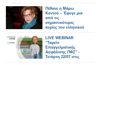
Πέθανε η Μάρω
Κοντού – Έφυγε μια
από τις
σημαντικότερες
κυρίες του ελληνικού
θεάτρου, τηλεόρασης
και κινηματογράφου
LIVE WEBINAR
"Ταμείο
Επαγγελματικής
Ασφάλισης ΠΦΣ" -
Τετάρτη 22/07 στις
17:00