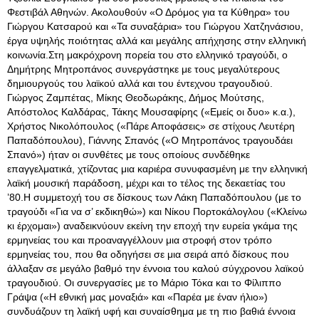
Φεστιβάλ Αθηνών. Ακολουθούν «Ο Δρόμος για τα Κύθηρα» του
Γιώργου Κατσαρού και «Τα συναξάρια» του Γιώργου Χατζηνάσιου,
έργα υψηλής ποιότητας αλλά και μεγάλης απήχησης στην ελληνική
κοινωνία.Στη μακρόχρονη πορεία του στο ελληνικό τραγούδι, ο
Δημήτρης Μητροπάνος συνεργάστηκε με τους μεγαλύτερους
δημιουργούς του λαϊκού αλλά και του έντεχνου τραγουδιού.
Γιώργος Ζαμπέτας, Μίκης Θεοδωράκης, Δήμος Μούτσης,
Απόστολος Καλδάρας, Τάκης Μουσαφίρης («Εμείς οι δυο» κ.α.),
Χρήστος Νικολόπουλος («Πάρε Αποφάσεις» σε στίχους Λευτέρη
Παπαδόπουλου), Γιάννης Σπανός («Ο Μητροπάνος τραγουδάει
Σπανό») ήταν οι συνθέτες με τους οποίους συνδέθηκε
επαγγελματικά, χτίζοντας μια καριέρα συνυφασμένη με την ελληνική
λαϊκή μουσική παράδοση, μέχρι και το τέλος της δεκαετίας του
’80.Η συμμετοχή του σε δίσκους των Λάκη Παπαδόπουλου (με το
τραγούδι «Για να σ’ εκδικηθώ») και Νίκου Πορτοκάλογλου («Κλείνω
κι έρχομαι») αναδεικνύουν εκείνη την εποχή την ευρεία γκάμα της
ερμηνείας του και προαναγγέλλουν μια στροφή στον τρόπο
ερμηνείας του, που θα οδηγήσει σε μια σειρά από δίσκους που
άλλαξαν σε μεγάλο βαθμό την έννοια του καλού σύγχρονου λαϊκού
τραγουδιού. Οι συνεργασίες με το Μάριο Τόκα και το Φίλιππο
Γράψα («Η εθνική μας μοναξιά» και «Παρέα με έναν ήλιο»)
συνδυάζουν τη λαϊκή υφή και συναίσθημα με τη πιο βαθιά έννοια