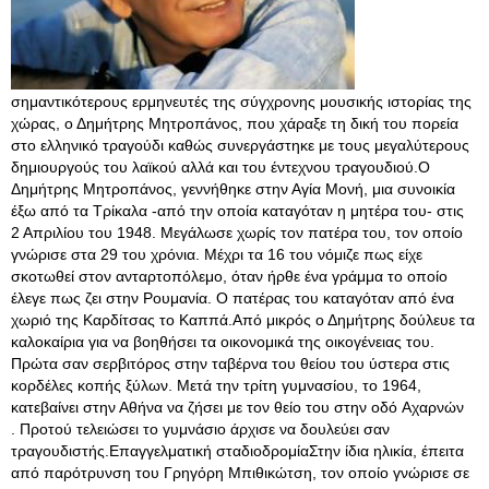
σημαντικότερους ερμηνευτές της σύγχρονης μουσικής ιστορίας της
χώρας, ο Δημήτρης Μητροπάνος, που χάραξε τη δική του πορεία
στο ελληνικό τραγούδι καθώς συνεργάστηκε με τους μεγαλύτερους
δημιουργούς του λαϊκού αλλά και του έντεχνου τραγουδιού.Ο
Δημήτρης Μητροπάνος, γεννήθηκε στην Αγία Mονή, μια συνοικία
έξω από τα Τρίκαλα -από την οποία καταγόταν η μητέρα του- στις
2 Απριλίου του 1948. Μεγάλωσε χωρίς τον πατέρα του, τον οποίο
γνώρισε στα 29 του χρόνια. Μέχρι τα 16 του νόμιζε πως είχε
σκοτωθεί στον ανταρτοπόλεμο, όταν ήρθε ένα γράμμα το οποίο
έλεγε πως ζει στην Ρουμανία. Ο πατέρας του καταγόταν από ένα
χωριό της Καρδίτσας το Καππά.Από μικρός ο Δημήτρης δούλευε τα
καλοκαίρια για να βοηθήσει τα οικονομικά της οικογένειας του.
Πρώτα σαν σερβιτόρος στην ταβέρνα του θείου του ύστερα στις
κορδέλες κοπής ξύλων. Μετά την τρίτη γυμνασίου, το 1964,
κατεβαίνει στην Αθήνα να ζήσει με τον θείο του στην οδό Aχαρνών
. Προτού τελειώσει το γυμνάσιο άρχισε να δουλεύει σαν
τραγουδιστής.Επαγγελματική σταδιοδρομίαΣτην ίδια ηλικία, έπειτα
από παρότρυνση του Γρηγόρη Μπιθικώτση, τον οποίο γνώρισε σε