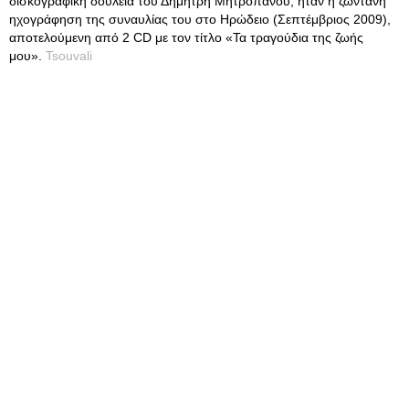
δισκογραφική δουλειά του Δημήτρη Μητροπάνου, ήταν η ζωντανή
ηχογράφηση της συναυλίας του στο Ηρώδειο (Σεπτέμβριος 2009),
αποτελούμενη από 2 CD με τον τίτλο «Τα τραγούδια της ζωής
μου».
Tsouvali