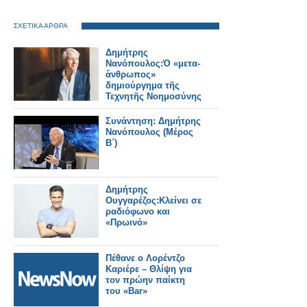
ΣΧΕΤΙΚΑ ΑΡΘΡΑ
Δημήτρης
Νανόπουλος:Ὁ «μετα-
ἄνθρωπος»
δημιούργημα τῆς
Τεχνητῆς Νοημοσύνης
Συνάντηση: Δημήτρης
Νανόπουλος (Μέρος
Β΄)
Δημήτρης
Ουγγαρέζος:Κλείνει σε
ραδιόφωνο και
«Πρωινό»
Πέθανε ο Λορέντζο
Καριέρε – Θλίψη για
τον πρώην παίκτη
του «Bar»