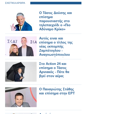
ΣΧΕΤΙΚΑ ΑΡΘΡΑ
Ο Τάσος Δούσης και
επίσημα
παρουσιαστής στο
τηλεπαιχνίδι ο «Πιο
Αδύναμο Κρίκο»
Αυτός ειναι και
επίσημα ο τίτλος της
νέας εκπομπής
Ζαμπέτογλου -
Αναγνωστόπουλου
στον ΣΚΑΪ - Δείτε το
τρειλερ
Στο Action 24 και
επίσημα ο Τάσος
Αρνιακός - Πότε θα
βγεί στον αέρα;
Ο Παναγιώτης Στάθης
και επίσημα στην ΕΡΤ