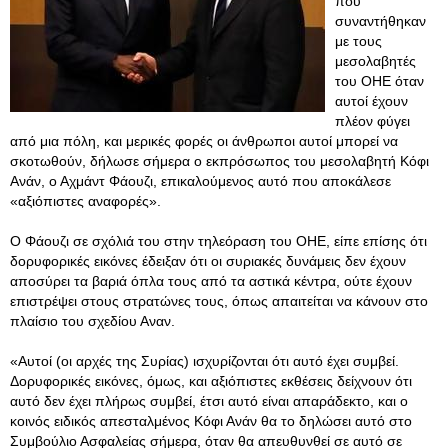
που
συναντήθηκαν
με τους
μεσολαβητές
του ΟΗΕ όταν
αυτοί έχουν
πλέον φύγει
από μια πόλη, και μερικές φορές οι άνθρωποι αυτοί μπορεί να
σκοτωθούν, δήλωσε σήμερα ο εκπρόσωπος του μεσολαβητή Κόφι
Ανάν, ο Αχμάντ Φάουζι, επικαλούμενος αυτό που αποκάλεσε
«αξιόπιστες αναφορές».
Ο Φάουζι σε σχόλιά του στην τηλεόραση του ΟΗΕ, είπε επίσης ότι
δορυφορικές εικόνες έδειξαν ότι οι συριακές δυνάμεις δεν έχουν
αποσύρει τα βαριά όπλα τους από τα αστικά κέντρα, ούτε έχουν
επιστρέψει στους στρατώνες τους, όπως απαιτείται να κάνουν στο
πλαίσιο του σχεδίου Αναν.
«Αυτοί (οι αρχές της Συρίας) ισχυρίζονται ότι αυτό έχει συμβεί.
Δορυφορικές εικόνες, όμως, και αξιόπιστες εκθέσεις δείχνουν ότι
αυτό δεν έχει πλήρως συμβεί, έτσι αυτό είναι απαράδεκτο, και ο
κοινός ειδικός απεσταλμένος Κόφι Ανάν θα το δηλώσει αυτό στο
Συμβούλιο Ασφαλείας σήμερα, όταν θα απευθυνθεί σε αυτό σε