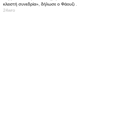
κλειστή συνεδρία», δήλωσε ο Φάουζι .
24wro