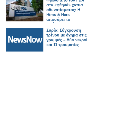
Φρένο από τον FDA
στα «φθηνά» χάπια
αδυνατίσματος: Η
Hims & Hers
αποσύρει το
αντίγραφο του
Wegovy
Συρία: Σύγκρουση
τρένου με όχημα στις
γραμμές – Δύο νεκροί
και 11 τραυματίες