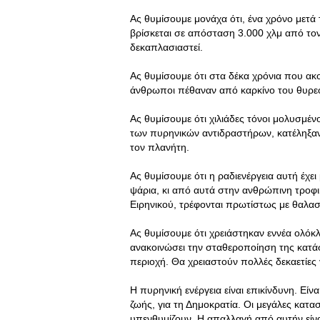
Ας θυμίσουμε μονάχα ότι, ένα χρόνο μετά
βρίσκεται σε απόσταση 3.000 χλμ από τον
δεκαπλασιαστεί.
Ας θυμίσουμε ότι στα δέκα χρόνια που α
άνθρωποι πέθαναν από καρκίνο του θυρεο
Ας θυμίσουμε ότι χιλιάδες τόνοι μολυσμέν
των πυρηνικών αντιδραστήρων, κατέληξαν
τον πλανήτη.
Ας θυμίσουμε ότι η ραδιενέργεια αυτή έχε
ψάρια, κι από αυτά στην ανθρώπινη τροφική
Ειρηνικού, τρέφονται πρωτίστως με θαλασ
Ας θυμίσουμε ότι χρειάστηκαν εννέα ολόκ
ανακοινώσει την σταθεροποίηση της κατάσ
περιοχή. Θα χρειαστούν πολλές δεκαετίες
Η πυρηνική ενέργεια είναι επικίνδυνη. Είνα
ζωής, για τη Δημοκρατία. Οι μεγάλες κατ
υπενθυμίζουν. Η απαλλαγή από αυτήν είνα