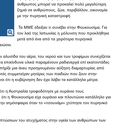
άνθρωπος μπορεί να προκαλεί πολύ μεγαλύτερη
ζημιά σε ανθρώπους, ζώα, περιβάλλον, οικονομία
με την πυρηνική καταστροφή
Τα ΜΜΕ έδειξαν τι συνέβει στην Φουκουσίμα, Για
τον λαό της Ιαπωνίας η μόλυνση που προκλήθηκε
μετά από ένα από τα χειρότερα πυρηνικά
ειώσει.
αλυσίδα του αέρα, του νερού και των τροφίμων συνεχίζεται
α επικίνδυνα υλικά παραμένουν ραδιενεργά επί εκατοντάδες
, υπήρξε μια άνευ προηγουμένου αύξηση διαμαρτυρίας από
ωτές συμμετείχαν μητέρες των παιδιών που ζουν στην
οι ότι η κυβέρνηση δεν έχει λάβει τα κατάλληλα μέτρα.
τι η Αυστραλία τροφοδότησε με ουράνιο τους
 ότι η Φουκουσίμα είχε ουράνιο και πλουτώνιο κατάλληλο για
στην ατμόσφαιρα όταν το «τσουνάμι» χτύπησε τον πυρηνικό
πιπτώσεων του ατυχήματος στην υγεία των ανθρώπων των