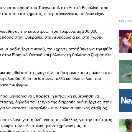
 την καταστροφή του Τσέρνομπιλ στο Δυτικό Βερολίνο, που
 τόπο του ατυχήματος, οι τερατογεννέσεις παιδιών είχαν
ΣΧΕΤΙΚΑ
κολούθησαν την καταστροφή του Τσέρνομπιλ 200.000
ειδούς στην Ουκρανία, στη Λευκορωσία και στη Ρωσία.
ου με ραδιενέργεια νερού, που χρησιμοποιήθηκε για την ψύξη
 στον Ειρηνικό Ωκεανό και μόλυναν τη θαλάσσια ζωή σε όλο
ι μεταφερθεί από το πλαγκτόν, τα όστρακα και τα μαλάκια στα
 αλυσίδα. Κι ότι οι Ιάπωνες, αλλά και όλοι οι λαοί του
σινά και ψάρια.
ληροι μήνες για να μπορέσει η ιαπωνική κυβέρνηση να
τασης, δηλαδή τον έλεγχο της διαρροής ραδιενέργειας στην
 για να καταστεί «ασφαλής» ο εν λόγω πυρηνικός σταθμός.
ι επικίνδυνη για τη ζωή, για το περιβάλλον, για την ποιότητας
αστροφές των τελευταίων τριάντα χρόνων μας το
ι καθήκον προς τα παιδιά μας.