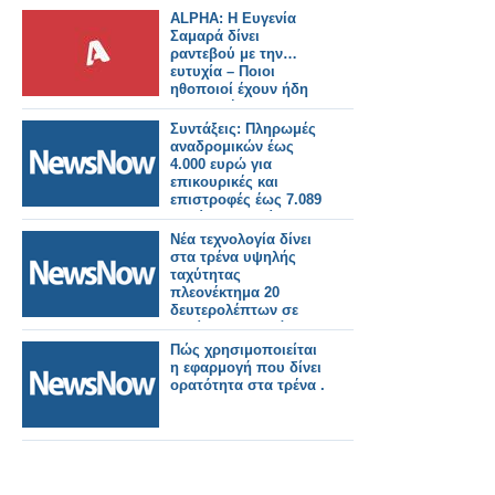
ALPHA: Η Ευγενία
Σαμαρά δίνει
ραντεβού με την…
ευτυχία – Ποιοι
ηθοποιοί έχουν ήδη
συμφωνήσει για τη
νέα σειρά
Συντάξεις: Πληρωμές
αναδρομικών έως
4.000 ευρώ για
επικουρικές και
επιστροφές έως 7.089
ευρώ για χηρείας - Οι
δικαιούχοι ανά
Νέα τεχνολογία δίνει
κατηγορία.
στα τρένα υψηλής
ταχύτητας
πλεονέκτημα 20
δευτερολέπτων σε
περίπτωση μεγάλου
σεισμού
Πώς χρησιμοποιείται
η εφαρμογή που δίνει
ορατότητα στα τρένα .