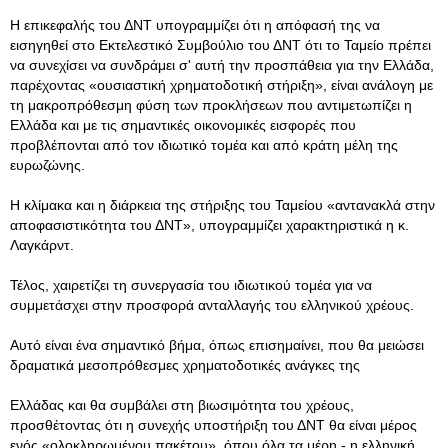
Η επικεφαλής του ΔΝΤ υπογραμμίζει ότι η απόφασή της να
εισηγηθεί στο Εκτελεστικό Συμβούλιο του ΔΝΤ ότι το Ταμείο πρέπει
να συνεχίσει να συνδράμει σ' αυτή την προσπάθεια για την Ελλάδα,
παρέχοντας «ουσιαστική χρηματοδοτική στήριξη», είναι ανάλογη με
τη μακροπρόθεσμη φύση των προκλήσεων που αντιμετωπίζει η
Ελλάδα και με τις σημαντικές οικονομικές εισφορές που
προβλέπονται από τον ιδιωτικό τομέα και από κράτη μέλη της
ευρωζώνης.
Η κλίμακα και η διάρκεια της στήριξης του Ταμείου «αντανακλά στην
αποφασιστικότητα του ΔΝΤ», υπογραμμίζει χαρακτηριστικά η κ.
Λαγκάρντ.
Τέλος, χαιρετίζει τη συνεργασία του ιδιωτικού τομέα για να
συμμετάσχει στην προσφορά ανταλλαγής του ελληνικού χρέους.
Αυτό είναι ένα σημαντικό βήμα, όπως επισημαίνει, που θα μειώσει
δραματικά μεσοπρόθεσμες χρηματοδοτικές ανάγκες της
Ελλάδας και θα συμβάλει στη βιωσιμότητα του χρέους,
προσθέτοντας ότι η συνεχής υποστήριξη του ΔΝΤ θα είναι μέρος
ενός «ολοκληρωμένου πακέτου», όπου όλα τα μέρη - η ελληνική