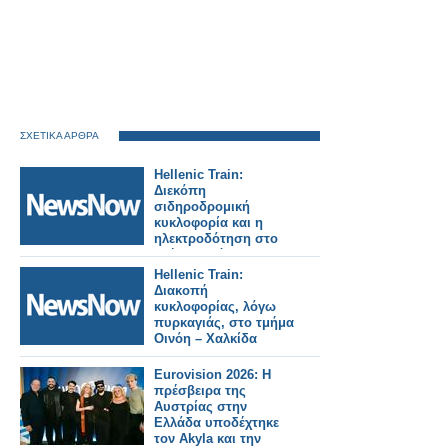
ΣΧΕΤΙΚΑ ΑΡΘΡΑ
Hellenic Train:
Διεκόπη
σιδηροδρομική
κυκλοφορία και η
ηλεκτροδότηση στο
τμήμα Οινόη –
Χαλκίδα, εξαιτίας
Hellenic Train:
πυρκαγιάς.
Διακοπή
κυκλοφορίας, λόγω
πυρκαγιάς, στο τμήμα
Οινόη – Χαλκίδα
Eurovision 2026: Η
πρέσβειρα της
Αυστρίας στην
Ελλάδα υποδέχτηκε
τον Akyla και την