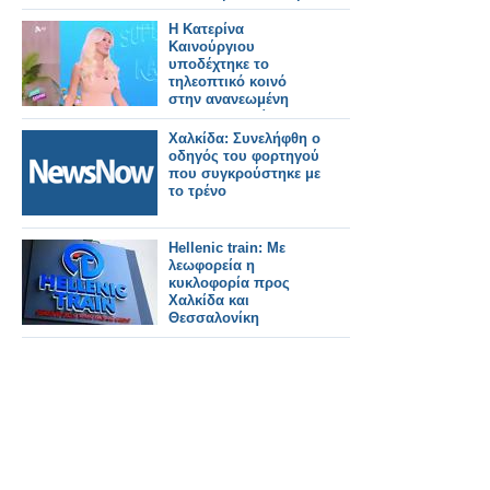
ελληνική αποστολή
σε μια ξεχωριστή
H Κατερίνα
εκδήλωση
Καινούργιου
υποδέχτηκε το
τηλεοπτικό κοινό
στην ανανεωμένη
«Super Κατερίνα»
Χαλκίδα: Συνελήφθη ο
οδηγός του φορτηγού
που συγκρούστηκε με
το τρένο
Hellenic train: Με
λεωφορεία η
κυκλοφορία προς
Χαλκίδα και
Θεσσαλονίκη