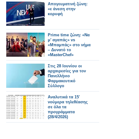
Απογευματινή ζώνη:
«ε άνεση στην
κορυφή
Prime time ζώνη: «Να
μ’ αγαπάς» vs
«Μπαμπάς» στο νήμα
– Δυνατό το
«MasterChef»
Στις 28 Ιουνίου οι
αρχαιρεσίες για τον
Πανελλήνιο
Φαρμακευτικό
Σύλλογο
Αναλυτικά τα 15'
νούμερα τηλεθέασης
σε όλα τα
προγράμματα
(28/4/2026)