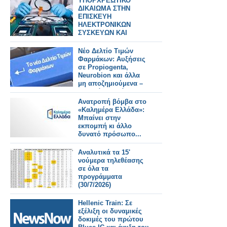
ΥΠΟΡΧΡΕΩΤΙΚΟ
ΔΙΚΑΙΩΜΑ ΣΤΗΝ
ΕΠΙΣΚΕΥΗ
ΗΛΕΚΤΡΟΝΙΚΩΝ
ΣΥΣΚΕΥΩΝ ΚΑΙ
SPARTPHONES ΣΤΗΝ
ΕΛΛΑΔΑ
Νέο Δελτίο Τιμών
Φαρμάκων: Αυξήσεις
σε Propiogenta,
Neurobion και άλλα
μη αποζημιούμενα –
Τι αλλάζει από
31/7/2026
Ανατροπή βόμβα στο
«Καλημέρα Ελλάδα»:
Μπαίνει στην
εκπομπή κι άλλο
δυνατό πρόσωπο...
Αναλυτικά τα 15'
νούμερα τηλεθέασης
σε όλα τα
προγράμματα
(30/7/2026)
Hellenic Train: Σε
εξέλιξη οι δυναμικές
δοκιμές του πρώτου