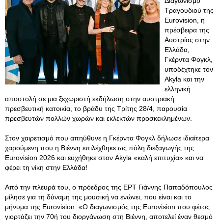
Διαγωνισμό
Τραγουδιού της
Eurovision, η
πρέσβειρα της
Αυστρίας στην
Ελλάδα,
Γκέρντα Φογκλ,
υποδέχτηκε τον
Akyla και την
ελληνική
αποστολή σε μια ξεχωριστή εκδήλωση στην αυστριακή
πρεσβευτική κατοικία, το βράδυ της Τρίτης 28/4, παρουσία
πρεσβευτών πολλών χωρών και εκλεκτών προσκεκλημένων.
Στον χαιρετισμό που απηύθυνε η Γκέρντα Φογκλ δήλωσε ιδιαίτερα
χαρούμενη που η Βιέννη επιλέχθηκε ως πόλη διεξαγωγής της
Eurovision 2026 και ευχήθηκε στον Akyla «καλή επιτυχία» και να
φέρει τη νίκη στην Ελλάδα!
Από την πλευρά του, ο πρόεδρος της ΕΡΤ Γιάννης Παπαδόπουλος
μίλησε για τη δύναμη της μουσική να ενώνει, που είναι και το
μήνυμα της Eurovision. «Ο διαγωνισμός της Eurovision που φέτος
γιορτάζει την 70ή του διοργάνωση στη Βιέννη, αποτελεί έναν θεσμό