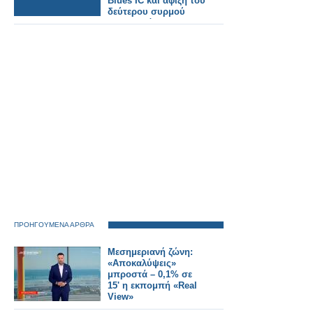
Blues IC και άφιξη του
δεύτερου συρμού
στην Ελλάδα.
ΠΡΟΗΓΟΥΜΕΝΑ ΑΡΘΡΑ
Μεσημεριανή ζώνη:
«Αποκαλύψεις»
μπροστά – 0,1% σε
15' η εκπομπή «Real
View»