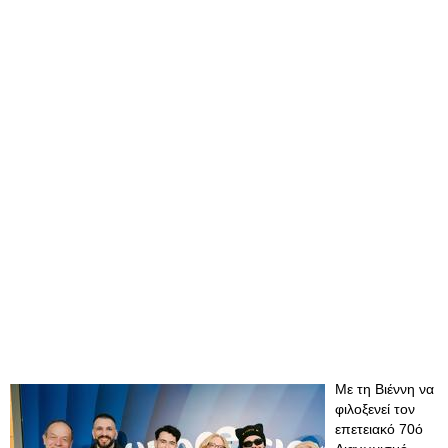
Με τη Βιέννη να
φιλοξενεί τον
επετειακό 70ό