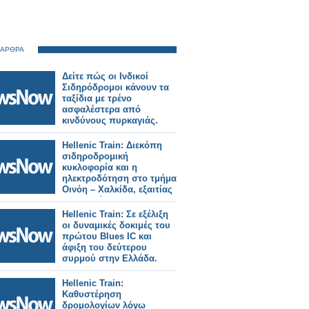
 ΑΡΘΡΑ
Δείτε πώς οι Ινδικοί
Σιδηρόδρομοι κάνουν τα
ταξίδια με τρένο
ασφαλέστερα από
κινδύνους πυρκαγιάς.
Hellenic Train: Διεκόπη
σιδηροδρομική
κυκλοφορία και η
ηλεκτροδότηση στο τμήμα
Οινόη – Χαλκίδα, εξαιτίας
πυρκαγιάς.
Hellenic Train: Σε εξέλιξη
οι δυναμικές δοκιμές του
πρώτου Blues IC και
άφιξη του δεύτερου
συρμού στην Ελλάδα.
Hellenic Train:
Καθυστέρηση
δρομολογίων λόγω