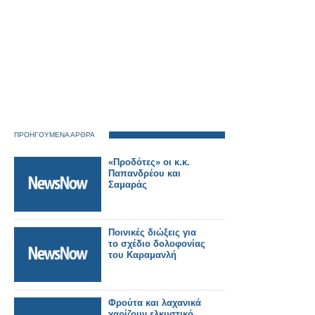
ΠΡΟΗΓΟΥΜΕΝΑ ΑΡΘΡΑ
«Προδότες» οι κ.κ.
Παπανδρέου και
Σαμαράς
Ποινικές διώξεις για
το σχέδιο δολοφονίας
του Καραμανλή
Φρούτα και λαχανικά
χαρίζουν ελκυστικό