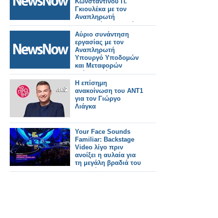
Κωνσταντίνου Π.
Γκιουλέκα με τον
Αναπληρωτή
Υπουργό Υποδομών
και Μεταφορών
Αύριο συνάντηση
Γιώργο Κώτσηρα.
εργασίας με τον
Αναπληρωτή
Υπουργό Υποδομών
και Μεταφορών
Γιώργο Κώτσηρα θα
έχει ο Κωνσταντίνος
Η επίσημη
Γκιουλέκας.
ανακοίνωση του ΑΝΤ1
για τον Γιώργο
Λιάγκα
Your Face Sounds
Familiar: Backstage
Video λίγο πριν
ανοίξει η αυλαία για
τη μεγάλη βραδιά του
Τελικού