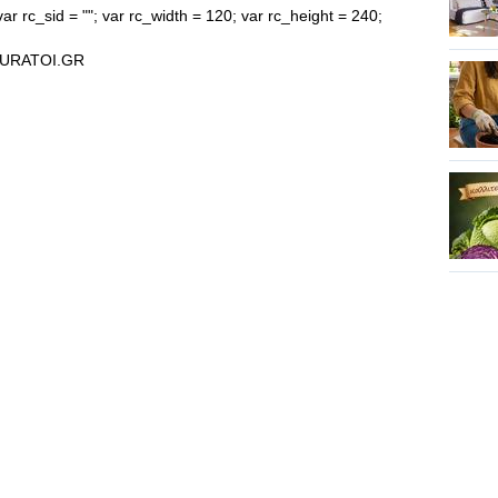
ar rc_sid = ""; var rc_width = 120; var rc_height = 240;
URATOI.GR