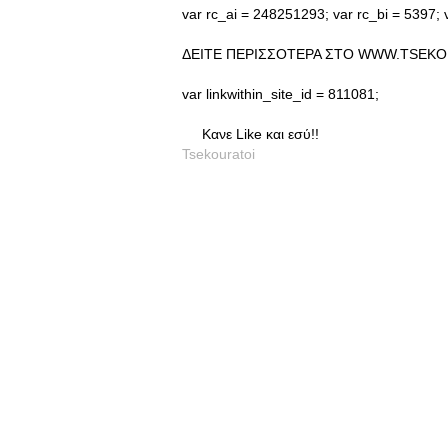
var rc_ai = 248251293; var rc_bi = 5397; v
ΔΕΙΤΕ ΠΕΡΙΣΣΟΤΕΡΑ ΣΤΟ WWW.TSEKO
var linkwithin_site_id = 811081;
Κανε Like και εσύ!!
Tsekouratoi