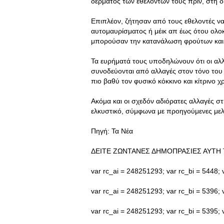
δέρματος των εθελοντών τους πριν, στη δι
Επιπλέον, ζήτησαν από τους εθελοντές ν
αυτομαυρίσματος ή μέικ απ έως ότου ολο
μπορούσαν την κατανάλωση φρούτων και
Τα ευρήματά τους υποδηλώνουν ότι οι αλ
συνοδεύονται από αλλαγές στον τόνο του 
πιο βαθύ τον φυσικό κόκκινο και κίτρινο 
Ακόμα και οι σχεδόν αδιόρατες αλλαγές σ
ελκυστικό, σύμφωνα με προηγούμενες μελέ
Πηγή: Τα Νέα
ΔΕΙΤΕ ΖΩΝΤΑΝΕΣ ΔΗΜΟΠΡΑΣΙΕΣ ΑΥΤΗ 
var rc_ai = 248251293; var rc_bi = 5448; v
var rc_ai = 248251293; var rc_bi = 5396; v
var rc_ai = 248251293; var rc_bi = 5395; v