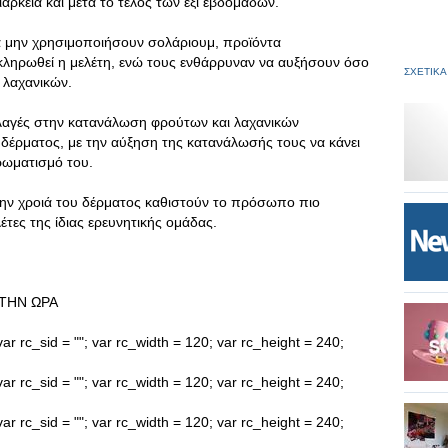
άρκεια και μετά το τέλος των έξι εβδομάδων.
α μην χρησιμοποιήσουν σολάριουμ, προϊόντα
κληρωθεί η μελέτη, ενώ τους ενθάρρυναν να αυξήσουν όσο
ΣΧΕΤΙΚΑ
 λαχανικών.
λαγές στην κατανάλωση φρούτων και λαχανικών
δέρματος, με την αύξηση της κατανάλωσής τους να κάνει
χρωματισμό του.
την χροιά του δέρματος καθιστούν το πρόσωπο πιο
τες της ίδιας ερευνητικής ομάδας.
ΤΗΝ ΩΡΑ
ar rc_sid = ""; var rc_width = 120; var rc_height = 240;
ar rc_sid = ""; var rc_width = 120; var rc_height = 240;
ar rc_sid = ""; var rc_width = 120; var rc_height = 240;