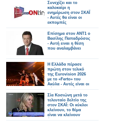
τρειλερ
Συνεχίζει και το
καλοκαίρι η
ενημέρωση στον ΣΚΑΪ
- Αυτές θα είναι οι
εκπομπές
Επίσημα στον ΑΝΤ1 ο
Βασίλης Παπαδρόσος
- Αυτή ειναι η θέση
που αναλαμβάνει
Η Ελλάδα πέρασε
πρώτη στον τελικό
της Eurovision 2026
με το «Ferto» του
Ακύλα - Αυτές είναι οι
χώρες που πέρασαν
Σία Κοσιώνη μετά το
τελευταίο δελτίο της
στον ΣΚΑΪ: Οι κύκλοι
κλείνουν, το θέμα
είναι να κλείνουν
όμορφα και με
αξιοπρέπεια