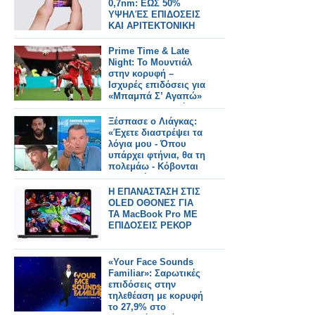
0,7nm: ΕΩΣ 50%
ΥΨΗΛΈΣ ΕΠΙΔΟΣΕΙΣ
ΚΑΙ ΑΡΙΤΕΚΤΟΝΙΚΗ
NanoStack ΣΕ 3D
Prime Time & Late
Night: Το Μουντιάλ
στην κορυφή –
Ισχυρές επιδόσεις για
«Μπαμπά Σ’ Αγαπώ»
και «Να Μ’ Αγαπάς»
Ξέσπασε ο Λιάγκας:
«Έχετε διαστρέψει τα
λόγια μου - Όπου
υπάρχει φτήνια, θα τη
πολεμάω - Κόβονται
εκπομπές και δεν
αντικαθίστανται
Η ΕΠΑΝΑΣΤΑΣΗ ΣΤΙΣ
OLED ΟΘΟΝΕΣ ΓΙΑ
ΤΑ MacBook Pro ΜΕ
ΕΠΙΔΟΣΕΙΣ ΡΕΚΟΡ
«Your Face Sounds
Familiar»: Σαρωτικές
επιδόσεις στην
τηλεθέαση με κορυφή
το 27,9% στο