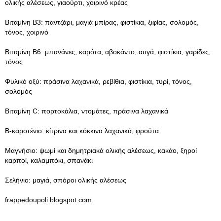
ολικής αλέσεως, γιαούρτι, χοιρινό κρέας
Βιταμίνη Β3: παντζάρι, μαγιά μπίρας, φιστίκια, ξιφίας, σολομός,
τόνος, χοιρινό
Βιταμίνη Β6: μπανάνες, καρότα, αβοκάντο, αυγά, φιστίκια, γαρίδες,
τόνος
Φυλικό οξύ: πράσινα λαχανικά, ρεβίθια, φιστίκια, τυρί, τόνος,
σολομός
Βιταμίνη C: πορτοκάλια, ντομάτες, πράσινα λαχανικά
Β-καροτένιο: κίτρινα και κόκκινα λαχανικά, φρούτα
Μαγνήσιο: ψωμί και δημητριακά ολικής αλέσεως, κακάο, ξηροί
καρποί, καλαμπόκι, σπανάκι
Σελήνιο: μαγιά, σπόροι ολικής αλέσεως
frappedoupoli.blogspot.com