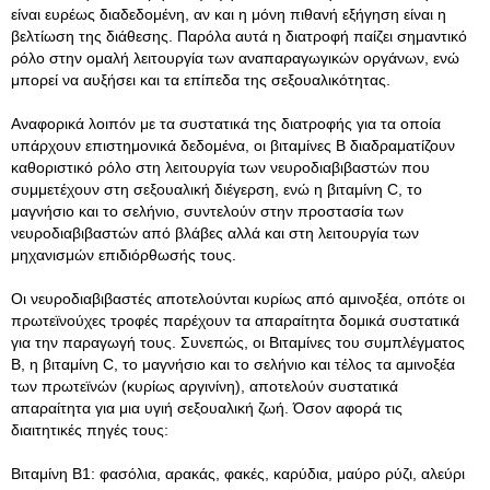
είναι ευρέως διαδεδομένη, αν και η μόνη πιθανή εξήγηση είναι η
βελτίωση της διάθεσης. Παρόλα αυτά η διατροφή παίζει σημαντικό
ρόλο στην ομαλή λειτουργία των αναπαραγωγικών οργάνων, ενώ
μπορεί να αυξήσει και τα επίπεδα της σεξουαλικότητας.
Αναφορικά λοιπόν με τα συστατικά της διατροφής για τα οποία
υπάρχουν επιστημονικά δεδομένα, οι βιταμίνες B διαδραματίζουν
καθοριστικό ρόλο στη λειτουργία των νευροδιαβιβαστών που
συμμετέχουν στη σεξουαλική διέγερση, ενώ η βιταμίνη C, το
μαγνήσιο και το σελήνιο, συντελούν στην προστασία των
νευροδιαβιβαστών από βλάβες αλλά και στη λειτουργία των
μηχανισμών επιδιόρθωσής τους.
Οι νευροδιαβιβαστές αποτελούνται κυρίως από αμινοξέα, οπότε οι
πρωτεϊνούχες τροφές παρέχουν τα απαραίτητα δομικά συστατικά
για την παραγωγή τους. Συνεπώς, οι Βιταμίνες του συμπλέγματος
Β, η βιταμίνη C, το μαγνήσιο και το σελήνιο και τέλος τα αμινοξέα
των πρωτεϊνών (κυρίως αργινίνη), αποτελούν συστατικά
απαραίτητα για μια υγιή σεξουαλική ζωή. Όσον αφορά τις
διαιτητικές πηγές τους:
Βιταμίνη Β1: φασόλια, αρακάς, φακές, καρύδια, μαύρο ρύζι, αλεύρι