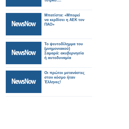
τσίρκο….
Μπατίστα: «Μπορεί
να κερδίσει η ΑΕΚ τον
ΠΑΟ»
Το ψευτοδίλημμα του
(μνημονιακού)
Σαμαρά: ακυβερνησία
ή αυτοδυναμία
Oι πρώτοι μετανάστες
στον κόσμο ήταν
Έλληνες!