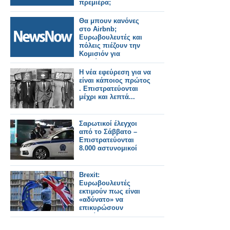
πρεμιέρα;
Θα μπουν κανόνες
στο Airbnb;
Ευρωβουλευτές και
πόλεις πιέζουν την
Κομισιόν για
ρυθμίσεις στις
βραχυχρόνιες
Η νέα εφεύρεση για να
μισθώσεις
είναι κάποιος πρώτος
. Επιστρατεύονται
μέχρι και λεπτά...
Σαρωτικοί έλεγχοι
από το Σάββατο –
Επιστρατεύονται
8.000 αστυνομικοί
Brexit:
Ευρωβουλευτές
εκτιμούν πως είναι
«αδύνατο» να
επικυρώσουν
εγκαίρως μια
συμφωνία