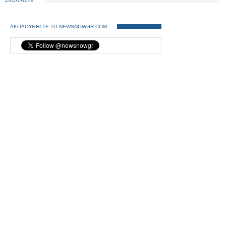
ΣΧΟΛΙΑΣΤΕ
ΑΚΟΛΟΥΘΗΣΤΕ ΤΟ NEWSNOWGR.COM