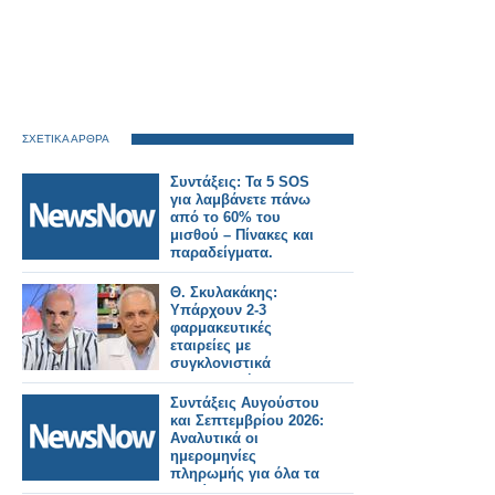
ΣΧΕΤΙΚΑ ΑΡΘΡΑ
Συντάξεις: Τα 5 SOS
για λαμβάνετε πάνω
από το 60% του
μισθού – Πίνακες και
παραδείγματα.
Θ. Σκυλακάκης:
Υπάρχουν 2-3
φαρμακευτικές
εταιρείες με
συγκλονιστικά
παραβατική
συμπεριφορά –
Συντάξεις Αυγούστου
Κάποια πρέπει να
και Σεπτεμβρίου 2026:
τιμωρηθεί
Αναλυτικά οι
ημερομηνίες
πληρωμής για όλα τα
Ταμεία.