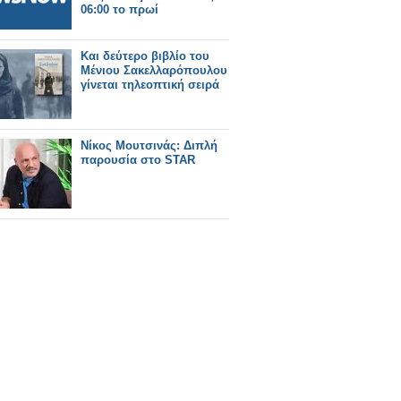
06:00 το πρωί
Και δεύτερο βιβλίο του
Μένιου Σακελλαρόπουλου
γίνεται τηλεοπτική σειρά
Νίκος Μουτσινάς: Διπλή
παρουσία στο STAR