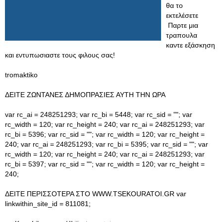
θα το
εκτελέσετε
Παρτε μια
τραπουλα
καντε εξάσκηση
και εντυπωσιαστε τους φιλους σας!
tromaktiko
ΔΕΙΤΕ ΖΩΝΤΑΝΕΣ ΔΗΜΟΠΡΑΣΙΕΣ ΑΥΤΗ ΤΗΝ ΩΡΑ
var rc_ai = 248251293; var rc_bi = 5448; var rc_sid = ""; var
rc_width = 120; var rc_height = 240; var rc_ai = 248251293; var
rc_bi = 5396; var rc_sid = ""; var rc_width = 120; var rc_height =
240; var rc_ai = 248251293; var rc_bi = 5395; var rc_sid = ""; var
rc_width = 120; var rc_height = 240; var rc_ai = 248251293; var
rc_bi = 5397; var rc_sid = ""; var rc_width = 120; var rc_height =
240;
ΔΕΙΤΕ ΠΕΡΙΣΣΟΤΕΡΑ ΣΤΟ WWW.TSEKOURATOI.GR var
linkwithin_site_id = 811081;