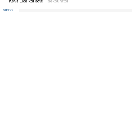
Κανε Like και εσύ!!
Tsekouratoi
VIDEO