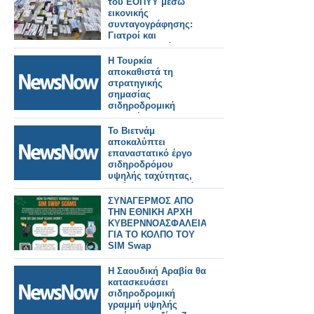
του ΕΟΠΥΥ μέσω
εικονικής
συνταγογράφησης:
Γιατροί και
φαρμακοποιοί στο
κόλπο, άνω των
Η Τουρκία
400.000 ευρώ η ζημιά
αποκαθιστά τη
στρατηγικής
σημασίας
σιδηροδρομική
γραμμή 350
χιλιομέτρων που θα
Το Βιετνάμ
συνδέει τον Περσικό
αποκαλύπτει
Κόλπο με την
επαναστατικό έργο
Ευρώπη.
σιδηροδρόμου
υψηλής ταχύτητας,
μειώνοντας τον χρόνο
ταξιδιού από το Ανόι
ΣΥΝΑΓΕΡΜΟΣ ΑΠΟ
στον κόλπο Χαλόνγκ
ΤΗΝ ΕΘΝΙΚΗ ΑΡΧΗ
σε μόλις 30 λεπτά!
ΚΥΒΕΡΝΝΟΑΣΦΑΛΕΙΑΣ
ΓΙΑ ΤΟ ΚΟΛΠΟ ΤΟΥ
SIM Swap
Η Σαουδική Αραβία θα
κατασκευάσει
σιδηροδρομική
γραμμή υψηλής