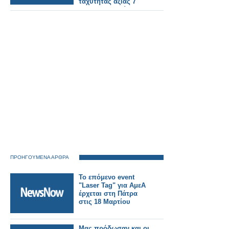
ταχύτητας αξίας 7
δισεκατομμυρίων
δολαρίων που θα
συνδέει την Ερυθρά
Θάλασσα με τον
Κόλπο και το Ριάντ με
την Τζέντα σε
λιγότερο από 4 ώρες.
ΠΡΟΗΓΟΥΜΕΝΑ ΑΡΘΡΑ
Το επόμενο event
"Laser Tag" για ΑμεΑ
έρχεται στη Πάτρα
στις 18 Μαρτίου
Μας πρόδωσαν και οι