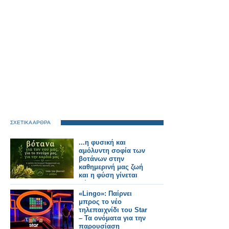
ΣΧΕΤΙΚΑ ΑΡΘΡΑ
...η φυσική και
αμόλυντη σοφία των
βοτάνων στην
καθημερινή μας ζωή
και η φύση γίνεται
σύμμαχος του νου και
της ψυχής μας!
«Lingo»: Παίρνει
μπρος το νέο
τηλεπαιχνίδι του Star
– Τα ονόματα για την
παρουσίαση