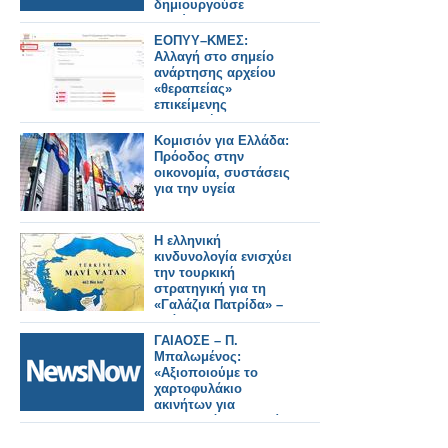
δημιουργούσε
κινδύνους για το
σιδηρόδρομο.
ΕΟΠΥΥ–ΚΜΕΣ:
Αλλαγή στο σημείο
ανάρτησης αρχείου
«θεραπείας»
επικείμενης
περικοπής
Κομισιόν για Ελλάδα:
Πρόοδος στην
οικονομία, συστάσεις
για την υγεία
Η ελληνική
κινδυνολογία ενισχύει
την τουρκική
στρατηγική για τη
«Γαλάζια Πατρίδα» –
Ανάλυση του
Κωνσταντίνου
ΓΑΙΑΟΣΕ – Π.
Μπαλωμένου
Μπαλωμένος:
«Αξιοποιούμε το
χαρτοφυλάκιο
ακινήτων για
μακροπρόθεσμη αξία
στην οικονομία και