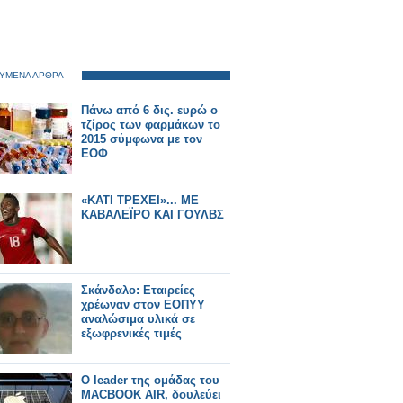
ΥΜΕΝΑ ΑΡΘΡΑ
Πάνω από 6 δις. ευρώ ο
τζίρος των φαρμάκων το
2015 σύμφωνα με τον
ΕΟΦ
«ΚΑΤΙ ΤΡΕΧΕΙ»... ΜΕ
ΚΑΒΑΛΕΪΡΟ ΚΑΙ ΓΟΥΛΒΣ
Σκάνδαλο: Εταιρείες
χρέωναν στον ΕΟΠΥΥ
αναλώσιμα υλικά σε
εξωφρενικές τιμές
Ο leader της ομάδας του
MACBOOK AIR, δουλεύει