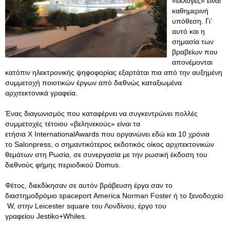
«εκλογές» είναι
καθημερινή
υπόθεση. Γι’
αυτό και η
σημασία των
βραβείων που
απονέμονται
κατόπιν ηλεκτρονικής ψηφοφορίας εξαρτάται πια από την αυξημένη
συμμετοχή ποιοτικών έργων από διεθνώς καταξιωμένα
αρχιτεκτονικά γραφεία.
Ένας διαγωνισμός που καταφέρνει να συγκεντρώνει πολλές
συμμετοχές τέτοιου «βεληνεκούς» είναι τα
ετήσια X InternationalAwards που οργανώνει εδώ και 10 χρόνια
το Salonpress, ο σημαντικότερος εκδοτικός οίκος αρχιτεκτονικών
θεμάτων στη Ρωσία, σε συνεργασία με την ρωσική έκδοση του
διεθνούς φήμης περιοδικού Domus.
Φέτος, διεκδίκησαν σε αυτόν βράβευση έργα σαν το
διαστημοδρόμιο spaceport America Norman Foster ή το ξενοδοχείο
W, στην Leicester square του Λονδίνου, έργο του
γραφείου Jestiko+Whiles.