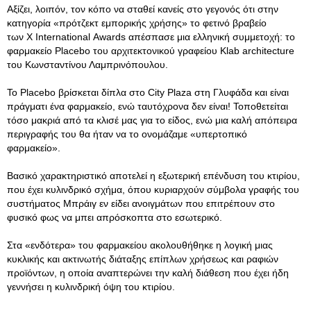
Αξίζει, λοιπόν, τον κόπο να σταθεί κανείς στο γεγονός ότι στην
κατηγορία «πρότζεκτ εμπορικής χρήσης» το φετινό βραβείο
των X International Awards απέσπασε μια ελληνική συμμετοχή: το
φαρμακείο Placebo του αρχιτεκτονικού γραφείου Klab architecture
του Κωνσταντίνου Λαμπρινόπουλου.
Το Placebo βρίσκεται δίπλα στο City Plaza στη Γλυφάδα και είναι
πράγματι ένα φαρμακείο, ενώ ταυτόχρονα δεν είναι! Τοποθετείται
τόσο μακριά από τα κλισέ μας για το είδος, ενώ μια καλή απόπειρα
περιγραφής του θα ήταν να το ονομάζαμε «υπερτοπικό
φαρμακείο».
Βασικό χαρακτηριστικό αποτελεί η εξωτερική επένδυση του κτιρίου,
που έχει κυλινδρικό σχήμα, όπου κυριαρχούν σύμβολα γραφής του
συστήματος Μπράιγ εν είδει ανοιγμάτων που επιτρέπουν στο
φυσικό φως να μπει απρόσκοπτα στο εσωτερικό.
Στα «ενδότερα» του φαρμακείου ακολουθήθηκε η λογική μιας
κυκλικής και ακτινωτής διάταξης επίπλων χρήσεως και ραφιών
προϊόντων, η οποία αναπτερώνει την καλή διάθεση που έχει ήδη
γεννήσει η κυλινδρική όψη του κτιρίου.