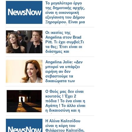
Το μεγαλύτερο έργο
της δημοτικής αρχής,
είναι η οικονομική
εξυγίανση του Δήμου
Ξηρομέρου. Είναι μια
πραγματικότητα που
δεν διατάσσεται, δεν
Οι ικεσίες της
έρχεται με ευχολόγια
Angelina στον Brad
και δεν είναι
Pitt. Τι έχει συμβεί;Τι
φαινόμενο. Προκύπτει
τα θες; Έτσι είναι οι
κατόπιν συνετής
διάσημες και
οικονομικής
πλούσιες
διαχείρισης και μόνο.
οικογένειες… Όλο
Angelina Jolie: «Δεν
προβλήματα!
μπορεί να υπάρξει
ειρήνη αν δεν
σεβαστούμε τα
δικαιώματα των
γυναικών»
Ο Θεός μας δεν είναι
κουτσός ! Έχει 2
πόδια ! Το ένα είναι η
Αγάπη ! Το άλλο είναι
η δικαιοσύνη και η
Αλήθεια!
Η Αλίνα Καλτσίδου
είναι η κόρη του
Φιλάρετου Καλτσίδη,