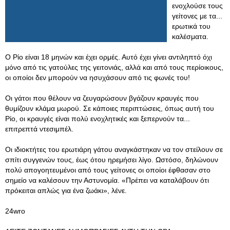
ενοχλούσε τους
γείτονες με τα...
ερωτικά του
καλέσματα.
Ο Ρίο είναι 18 μηνών και έχει ορμές. Αυτό έχει γίνει αντιληπτό όχι
μόνο από τις γατούλες της γειτονιάς, αλλά και από τους περίοικους,
οι οποίοι δεν μπορούν να ησυχάσουν από τις φωνές του!
Οι γάτοι που θέλουν να ζευγαρώσουν βγάζουν κραυγές που
θυμίζουν κλάμα μωρού. Σε κάποιες περιπτώσεις, όπως αυτή του
Ρίο, οι κραυγές είναι πολύ ενοχλητικές και ξεπερνούν τα...
επιτρεπτά ντεσιμπέλ.
Οι ιδιοκτήτες του ερωτιάρη γάτου αναγκάστηκαν να τον στείλουν σε
σπίτι συγγενών τους, έως ότου ηρεμήσει λίγο. Ωστόσο, δηλώνουν
πολύ απογοητευμένοι από τους γείτονες οι οποίοι έφθασαν στο
σημείο να καλέσουν την Αστυνομία. «Πρέπει να καταλάβουν ότι
πρόκειται απλώς για ένα ζωάκι», λένε.
24wro