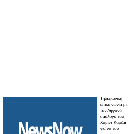
Τηλεφωνική
επικοινωνία με
τον Αφγανό
ομόλογό του
Χαμίντ Καρζάι
για να του