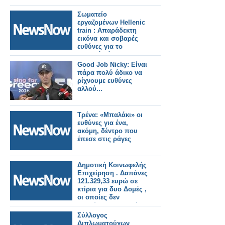
Σωματείο
εργαζομένων Hellenic
train : Απαράδεκτη
εικόνα και σοβαρές
ευθύνες για το
χθεσινό χάος στη
γραμμή Αεροδρομίου.
Good Job Nicky: Είναι
πάρα πολύ άδικο να
ρίχνουμε ευθύνες
αλλού...
Τρένα: «Μπαλάκι» οι
ευθύνες για ένα,
ακόμη, δέντρο που
έπεσε στις ράγες
Δημοτική Κοινωφελής
Επιχείρηση . Δαπάνες
121.329,33 ευρώ σε
κτίρια για δυο Δομές ,
οι οποίες δεν
λειτούργησαν ποτέ.
Δημοτικοί Σύμβουλοι
Σύλλογος
υπάρχουν; Η
Διπλωματούχων