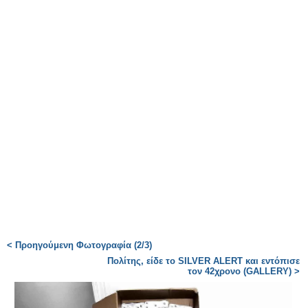
< Προηγούμενη Φωτογραφία (2/3)
Πολίτης, είδε το SILVER ALERT και εντόπισε
τον 42χρονο (GALLERY) >