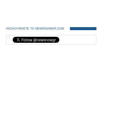
ΑΚΟΛΟΥΘΗΣΤΕ ΤΟ NEWSNOWGR.COM