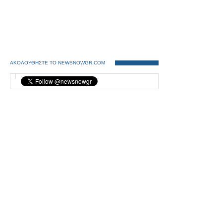
ΑΚΟΛΟΥΘΗΣΤΕ ΤΟ NEWSNOWGR.COM