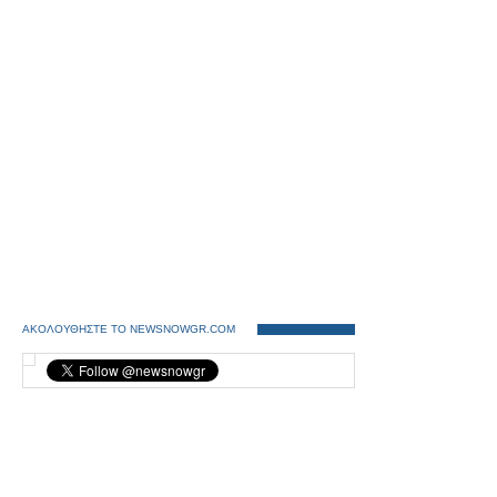
ΑΚΟΛΟΥΘΗΣΤΕ ΤΟ NEWSNOWGR.COM