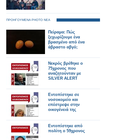
ΠΡΟΗΓΟΥΜΕΝΑ PHOTO ΝΕΑ
Πείραμα: Πώς
ξεχωρίζουμε ένα
βρασμένο από ένα
άβραστο αβγό;
Νεκρός βρέθηκε ο
75χρονος που
αναζητούνταν με
SILVER ALERT
Εντοπίστηκε σε
νοσοκομείο και
επέστρεψε στην
οικογένειά της
Εντοπίστηκε από
πολίτη ο 59χρονος