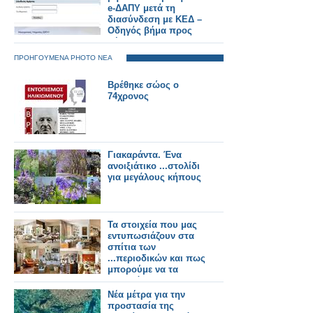
e-ΔΑΠΥ μετά τη
διασύνδεση με ΚΕΔ –
Οδηγός βήμα προς
βήμα
ΠΡΟΗΓΟΥΜΕΝΑ PHOTO ΝΕΑ
Βρέθηκε σώος ο
74χρονος
Γιακαράντα. Ένα
ανοιξιάτικο ...στολίδι
για μεγάλους κήπους
Τα στοιχεία που μας
εντυπωσιάζουν στα
σπίτια των
...περιοδικών και πως
μπορούμε να τα
αντιγράψουμε στο
δικό μας
Νέα μέτρα για την
προστασία της