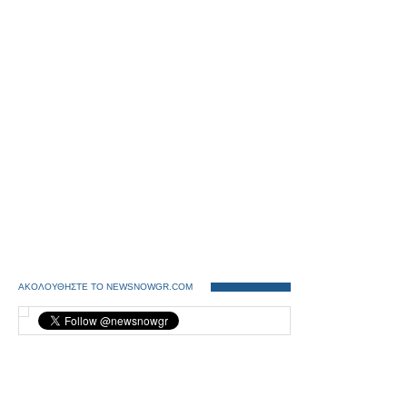
ΑΚΟΛΟΥΘΗΣΤΕ ΤΟ NEWSNOWGR.COM