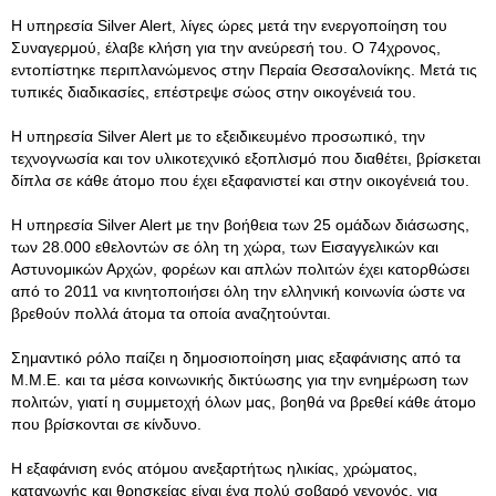
Η υπηρεσία Silver Alert, λίγες ώρες μετά την ενεργοποίηση του
Συναγερμού, έλαβε κλήση για την ανεύρεσή του. Ο 74χρονος,
εντοπίστηκε περιπλανώμενος στην Περαία Θεσσαλονίκης. Μετά τις
τυπικές διαδικασίες, επέστρεψε σώος στην οικογένειά του.
Η υπηρεσία Silver Alert με το εξειδικευμένο προσωπικό, την
τεχνογνωσία και τον υλικοτεχνικό εξοπλισμό που διαθέτει, βρίσκεται
δίπλα σε κάθε άτομο που έχει εξαφανιστεί και στην οικογένειά του.
Η υπηρεσία Silver Alert με την βοήθεια των 25 ομάδων διάσωσης,
των 28.000 εθελοντών σε όλη τη χώρα, των Εισαγγελικών και
Αστυνομικών Αρχών, φορέων και απλών πολιτών έχει κατορθώσει
από το 2011 να κινητοποιήσει όλη την ελληνική κοινωνία ώστε να
βρεθούν πολλά άτομα τα οποία αναζητούνται.
Σημαντικό ρόλο παίζει η δημοσιοποίηση μιας εξαφάνισης από τα
Μ.Μ.Ε. και τα μέσα κοινωνικής δικτύωσης για την ενημέρωση των
πολιτών, γιατί η συμμετοχή όλων μας, βοηθά να βρεθεί κάθε άτομο
που βρίσκονται σε κίνδυνο.
Η εξαφάνιση ενός ατόμου ανεξαρτήτως ηλικίας, χρώματος,
καταγωγής και θρησκείας είναι ένα πολύ σοβαρό γεγονός, για