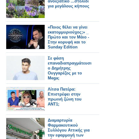
ανοιξιάτικο ...στολίδι
για μεγάλους κήπους
«Ποιος θέλει να γίνει
εκατομμυριούχος;» _
Πρώτο και τον Μάιο -
Στην κορυφή και το
Sunday Edition
Σε φάση
επαναδιαπραγμάτευσης
ο Δημήτρης
Ουγγαρέζος με το
Mega;
Λίτσα Πατέρα:
Επιστρέφει στην
πρωινή ζώνη του
ΑΝΤ1;
Διαμαρτυρία
Φαρμακευτικού
Συλλόγου Αττικής για
την εφαρμογή των