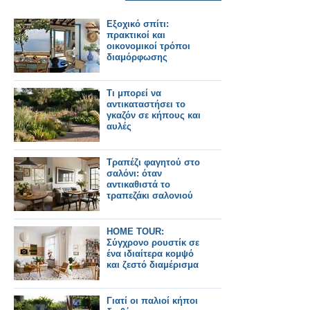
Εξοχικό σπίτι:
πρακτικοί και
οικονομικοί τρόποι
διαμόρφωσης
Τι μπορεί να
αντικαταστήσει το
γκαζόν σε κήπους και
αυλές
Τραπέζι φαγητού στο
σαλόνι: όταν
αντικαθιστά το
τραπεζάκι σαλονιού
HOME TOUR:
Σύγχρονο ρουστίκ σε
ένα ιδιαίτερα κομψό
και ζεστό διαμέρισμα
Γιατί οι παλιοί κήποι