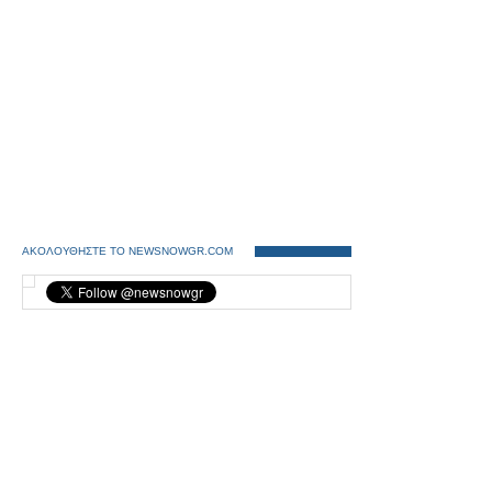
ΑΚΟΛΟΥΘΗΣΤΕ ΤΟ NEWSNOWGR.COM