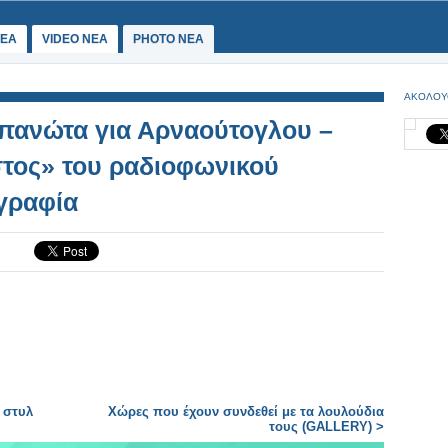
ΕΑ
VIDEO NEA
PHOTO NEA
ΑΚΟΛΟΥ
απανώτα για Αρναούτογλου –
στος» του ραδιοφωνικού
γραφία
 στυλ
Χώρες που έχουν συνδεθεί με τα λουλούδια
τους (GALLERY) >