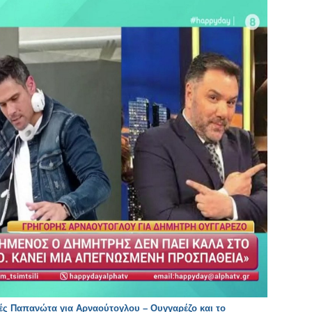
ές Παπανώτα για Αρναούτογλου – Ουγγαρέζο και το