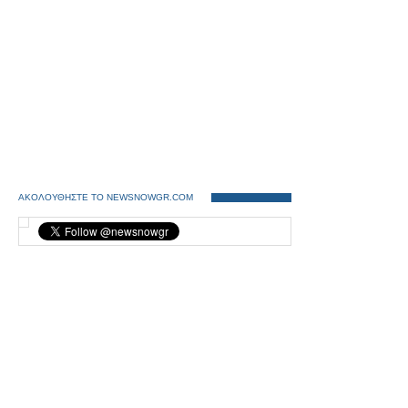
ΑΚΟΛΟΥΘΗΣΤΕ ΤΟ NEWSNOWGR.COM