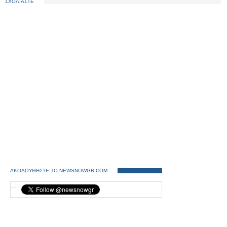
ΣΧΟΛΙΑΣΤΕ
ΑΚΟΛΟΥΘΗΣΤΕ ΤΟ NEWSNOWGR.COM