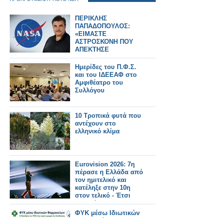
ΠΕΡΙΚΛΗΣ
ΠΑΠΑΔΟΠΟΥΛΟΣ:
«ΕΙΜΑΣΤΕ
ΑΣΤΡΟΣΚΟΝΗ ΠΟΥ
ΑΠΕΚΤΗΣΕ
ΣΥΝΕΙΔΗΣΗ» – Ο
ΗΓΕΤΗΣ ΤΗΣ NASA
Ημερίδες του Π.Φ.Σ.
ΠΙΣΩ ΑΠΟ ΤΟ Artemis
και του ΙΔΕΕΑΦ στο
II
Αμφιθέατρο του
Συλλόγου
10 Τροπικά φυτά που
αντέχουν στο
ελληνικό κλίμα
Eurovision 2026: 7η
πέρασε η Ελλάδα από
τον ημιτελικό και
κατέληξε στην 10η
στον τελικό - Έτσι
μας ψήφισαν
ΦΥΚ μέσω Ιδιωτικών