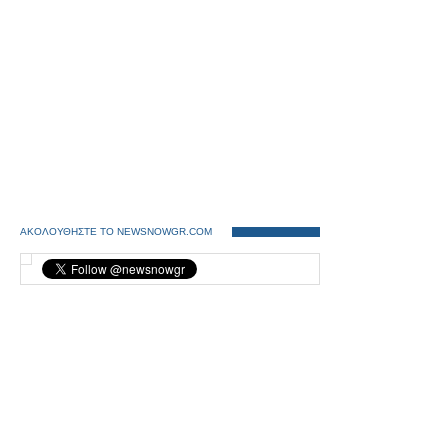
ΑΚΟΛΟΥΘΗΣΤΕ ΤΟ NEWSNOWGR.COM