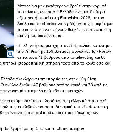
Μπορεί να μην κατάφερε να βρεθεί στην κορυφή
του πίνακα, ωστόσο η Ελλάδα είχε μια ιδιαίτερα
αξιοπρεπή πορεία στη Eurovision 2026, με τον
Ακύλα και το «Ferto» να κερδίζουν το χειροκρότημα
του κοινού και να αφήνουν θετικές εντυπώσεις στη
σκηνή του διαγωνισμού.
Η ελληνική συμμετοχή στον Α’ Ημιτελικό, κατέκτησε
την 7η θέση με 159 βαθμούς συνολικά. Το «Ferto»
απέσπασε 71 βαθμούς από το televoting και 88
πως υπήρξε ισορροπημένη στήριξη τόσο από το κοινό όσο και
 η Ελλάδα ολοκλήρωσε την πορεία της στην 10η θέση,
Ο Ακύλας έλαβε 147 βαθμούς από το κοινό και 73 από τις
ό ανταγωνισμό και υψηλό επίπεδο συμμετοχών.
ναν ένα ακόμη καλύτερο πλασάρισμα, η ελληνική αποστολή
Ευρώπης, επιβεβαιώνοντας τη δυναμική του «Ferto» και τη
ηκε έντονα στα social media και στους κύκλους των
 η Βουλγαρία με τη Dara και το «Bangaranga».