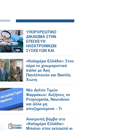
 ΑΡΘΡΑ
ΥΠΟΡΧΡΕΩΤΙΚΟ
ΔΙΚΑΙΩΜΑ ΣΤΗΝ
ΕΠΙΣΚΕΥΗ
ΗΛΕΚΤΡΟΝΙΚΩΝ
ΣΥΣΚΕΥΩΝ ΚΑΙ
SPARTPHONES ΣΤΗΝ
ΕΛΛΑΔΑ
«Καλημέρα Ελλάδα»: Στον
αέρα το χιουμοριστικό
trailer με Άκη
Παυλόπουλο και Βασίλη
Χιώτη
Νέο Δελτίο Τιμών
Φαρμάκων: Αυξήσεις σε
Propiogenta, Neurobion
και άλλα μη
αποζημιούμενα – Τι
αλλάζει από 31/7/2026
Ανατροπή βόμβα στο
«Καλημέρα Ελλάδα»:
Μπαίνει στην εκπομπή κι