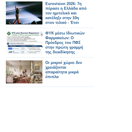
Eurovision 2026: 7η
πέρασε η Ελλάδα από
τον ημιτελικό και
κατέληξε στην 10η
στον τελικό - Έτσι
μας ψήφισαν
ΦΥΚ μέσω Ιδιωτικών
Φαρμακείων: Ο
Πρόεδρος του ΠΦΣ
στην πρώτη γραμμή
της διεκδίκησης
Οι μικροί χώροι δεν
χρειάζονται
απαραίτητα μικρά
έπιπλα