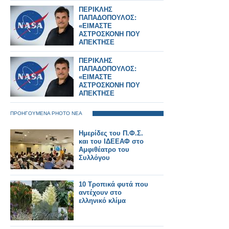
ΗΓΕΤΗΣ ΤΗΣ NASA
ΠΕΡΙΚΛΗΣ
ΠΙΣΩ ΑΠΟ ΤΟ Artemis
ΠΑΠΑΔΟΠΟΥΛΟΣ:
II
«ΕΙΜΑΣΤΕ
ΑΣΤΡΟΣΚΟΝΗ ΠΟΥ
ΑΠΕΚΤΗΣΕ
ΣΥΝΕΙΔΗΣΗ» – Ο
ΗΓΕΤΗΣ ΤΗΣ NASA
ΠΕΡΙΚΛΗΣ
ΠΙΣΩ ΑΠΟ ΤΟ Artemis
ΠΑΠΑΔΟΠΟΥΛΟΣ:
II
«ΕΙΜΑΣΤΕ
ΑΣΤΡΟΣΚΟΝΗ ΠΟΥ
ΑΠΕΚΤΗΣΕ
ΣΥΝΕΙΔΗΣΗ» – Ο
ΗΓΕΤΗΣ ΤΗΣ NASA
ΠΡΟΗΓΟΥΜΕΝΑ PHOTO ΝΕΑ
ΠΙΣΩ ΑΠΟ ΤΟ Artemis
II
Ημερίδες του Π.Φ.Σ.
και του ΙΔΕΕΑΦ στο
Αμφιθέατρο του
Συλλόγου
10 Τροπικά φυτά που
αντέχουν στο
ελληνικό κλίμα