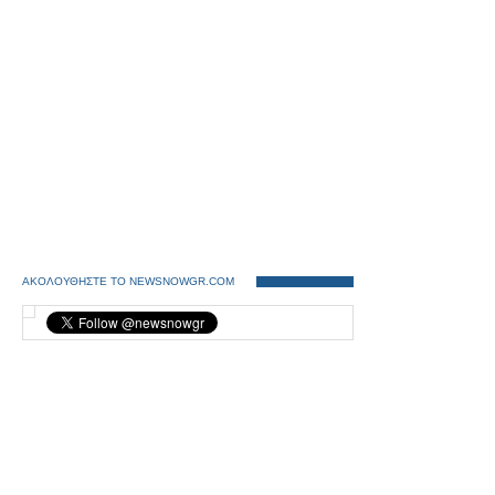
ΑΚΟΛΟΥΘΗΣΤΕ ΤΟ NEWSNOWGR.COM