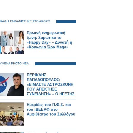
ΡΑΦΙΑ ΕΜΦΑΝΙΣΤΗΚΕ ΣΤΟ ΑΡΘΡΟ
Πρωινή ενημερωτική
ζώνη: Σαρωτικό το
«Happy Day» – Δυνατή η
«Κοινωνία Ώρα Mega»
ΥΜΕΝΑ PHOTO ΝΕΑ
ΠΕΡΙΚΛΗΣ
ΠΑΠΑΔΟΠΟΥΛΟΣ:
«ΕΙΜΑΣΤΕ ΑΣΤΡΟΣΚΟΝΗ
ΠΟΥ ΑΠΕΚΤΗΣΕ
ΣΥΝΕΙΔΗΣΗ» – Ο ΗΓΕΤΗΣ
ΤΗΣ NASA ΠΙΣΩ ΑΠΟ ΤΟ
Artemis II
Ημερίδες του Π.Φ.Σ. και
του ΙΔΕΕΑΦ στο
Αμφιθέατρο του Συλλόγου