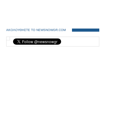
ΑΚΟΛΟΥΘΗΣΤΕ ΤΟ NEWSNOWGR.COM