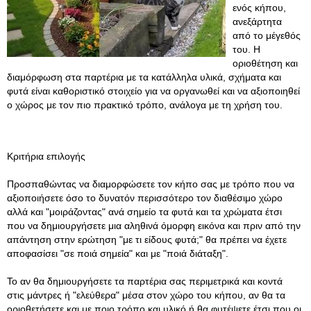
ενός κήπου,
ανεξάρτητα
από το μέγεθός
του. Η
οριοθέτηση και
διαμόρφωση στα παρτέρια με τα κατάλληλα υλικά, σχήματα και
φυτά είναι καθοριστικό στοιχείο για να οργανωθεί και να αξιοποιηθεί
ο χώρος με τον πιο πρακτικό τρόπο, ανάλογα με τη χρήση του.
Κριτήρια επιλογής
Προσπαθώντας να διαμορφώσετε τον κήπο σας με τρόπο που να
αξιοποιήσετε όσο το δυνατόν περισσότερο τον διαθέσιμο χώρο
αλλά και "μοιράζοντας" ανά σημείο τα φυτά και τα χρώματα έτσι
που να δημιουργήσετε μια αληθινά όμορφη εικόνα και πριν από την
απάντηση στην ερώτηση "με τι είδους φυτά;" θα πρέπει να έχετε
αποφασίσει "σε ποιά σημεία" και με "ποιά διάταξη".
Το αν θα δημιουργήσετε τα παρτέρια σας περιμετρικά και κοντά
στις μάντρες ή "ελεύθερα" μέσα στον χώρο του κήπου, αν θα τα
οριοθετήσετε και με ποιο τρόπο και υλικό ή θα φυτέψετε έτσι που οι