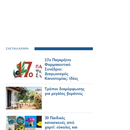
ΣΧΕΤΙΚΑ ΑΡΘΡΑ
17ο Παγκρήτιο
Φαρμακευτικό
Συνέδριο:
Διαγωνισμός
Καινοτομίας: Ιδέες
που διαμορφώνουν
το φαρμακείο του
Τρόποι διαμόρφωσης
αύριο
για μεγάλες βεράντες
30 Παιδικές
κατασκευές από
χαρτί: εύκολες και