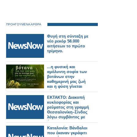
ΠΡΟΗΓΟΥΜΕΝΑ ΑΡΘΡΑ
Φυγή στη σύνταξη με
νέο ρεκόρ 58.000
αιτήσεων το πρώτο
τρίμηνο.
...η φυσική και
αμόλυντη σοφία των
βοτάνων στην
καθημερινή μας ζωή
και η φύση γίνεται
σύμμαχος του νου και
της ψυχής μας!
ΕΚΤΑΚΤΟ: Διακοπή
κυκλοφορίας και
ρεύματος στη γραμμή
Θεσσαλονίκη–Σίνδος
λόγω συμβάντος με
άτομο.
Καταλονία: Βάνδαλοι
που έκαναν γκράφιτι