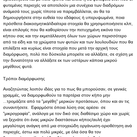
φυτεμένες περιοχές να αποτελούν μια συνέχεια των διαδρόμων
ανάμεσά τους χωρίς τίποτα να παρεμβάλλεται, αν θα τα
δημιουργήσετε στην ευθεία του εδάφους ή υπερυψωμένα, ποια
πρόσθετα διακοσμητικά/ιδιαίτερα στοιχεία θα χρησιμοποιήσετε κλπ,
είναι επιλογές που θα καθορίσουν την πετυχημένη εικόνα του
κήπου σας και την εκμετάλλευση όλων των χώρων περισσότερο
από τα είδη και τα χρώματα των φυτών και των λουλουδιών που θα
επιλέξετε και κυρίως είναι στοιχεία που μετά την αρχική τους
διαμόρφωση, πολύ πιο δύσκολα μπορείτε να αλλάξετε, σε σχέση με
την δυνατότητα να αλλάξετε εκ των υστέρων κάποια μικρού
μεγέθους φυτά.
Τρόποι διαμόρφωσης
Αναζητώντας λοιπόν ιδέες για το πως θα μπορούσαν, σε γενικές
γραμμές, να διαμορφωθούν τα παρτέρια στον κήπο μην
...τρομάζετε από τα "μεγέθη" μερικών προτάσεων, όπου και αν τις
συναντήσετε. Εφαρμόστε όποια λύση σας αρέσει σε
"μικρογραφία", ανάλογα με τον δικό σας διαθέσιμο χώρο και χωρίς
να ξεχνάτε ότι ένας μικρών διαστάσεων κήπος/αυλή έχει
μεγαλύτερη ανάγκη από μια στοιχειώδη οργάνωση-οριοθέτηση ανά
περιοχές, έστω και πολύ μικρές, με όλα όσα θα τον