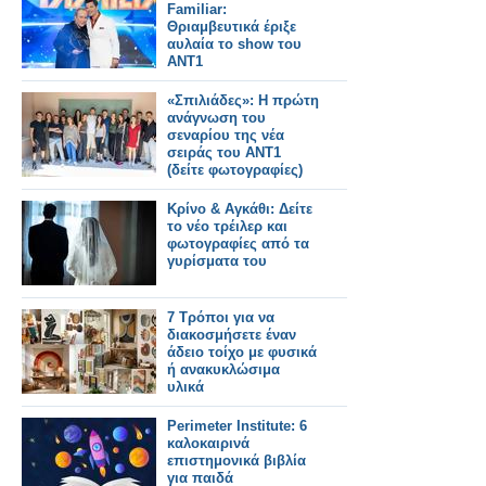
Familiar:
Θριαμβευτικά έριξε
αυλαία το show του
ΑΝΤ1
«Σπιλιάδες»: Η πρώτη
ανάγνωση του
σεναρίου της νέα
σειράς του ΑΝΤ1
(δείτε φωτογραφίες)
Κρίνο & Αγκάθι: Δείτε
το νέο τρέιλερ και
φωτογραφίες από τα
γυρίσματα του
7 Τρόποι για να
διακοσμήσετε έναν
άδειο τοίχο με φυσικά
ή ανακυκλώσιμα
υλικά
Perimeter Institute: 6
καλοκαιρινά
επιστημονικά βιβλία
για παιδά