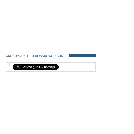
ΑΚΟΛΟΥΘΗΣΤΕ ΤΟ NEWSNOWGR.COM