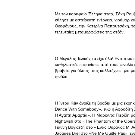
Με τον κορυφαίο Έλληνα σταρ, Σάκη Ρουβά
κύλησε με αστείρευτη ενέργεια, χιούμορ κ
Θεοφάνους, την Κατερίνα Παπουτσάκη, το
τελευταίες μεταμορφώσεις της σεζόν.
Ο Μεγάλος Τελικός τα είχε όλα! Εντυπωσι
καθηλωτικές εμφανίσεις από τους φιναλίσ
βραβεία για όλους τους καλλιτέχνες, μια 
φινάλε.
Η Ίντρα Κέιν άνοιξε τη βραδιά με μια εκ
Dance With Somebody», ενώ η Αφροδίτη Χ
Η Αγάπη Αμαρτία». Η Μαριάντα Πιερίδη μα
Nightwish στο «The Phantom of the Opera
Γιάννη Βογιατζή στο «Ένας Ουρανός Μ' 
Jacques Brel στο «Ne Me Quitte Pas», 