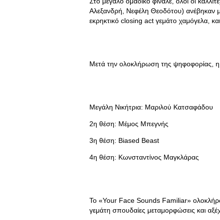
Στο μεγάλο ομαδικό φινάλε, όλοι οι καλλι
Αλεξανδρή, Νεφέλη Θεοδότου) ανέβηκαν μ
εκρηκτικό closing act γεμάτο χαμόγελα, κα
Μετά την ολοκλήρωση της ψηφοφορίας, η 
Μεγάλη Νικήτρια: Μαριλού Κατσαφάδου
2η θέση: Μέμος Μπεγνής
3η θέση: Biased Beast
4η θέση: Κωνσταντίνος Μαγκλάρας
Το «Your Face Sounds Familiar» ολοκλήρ
γεμάτη σπουδαίες μεταμορφώσεις και αξέχ