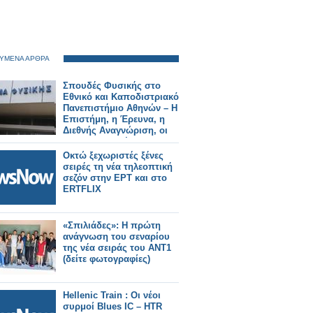
ΥΜΕΝΑ ΑΡΘΡΑ
Σπουδές Φυσικής στο
Εθνικό και Καποδιστριακό
Πανεπιστήμιο Αθηνών – Η
Επιστήμη, η Έρευνα, η
Διεθνής Αναγνώριση, οι
Επαγγελματικές
Προοπτικές
Οκτώ ξεχωριστές ξένες
σειρές τη νέα τηλεοπτική
σεζόν στην ΕΡΤ και στο
ERTFLIX
«Σπιλιάδες»: Η πρώτη
ανάγνωση του σεναρίου
της νέα σειράς του ΑΝΤ1
(δείτε φωτογραφίες)
Hellenic Train : Οι νέοι
συρμοί Blues IC – HTR