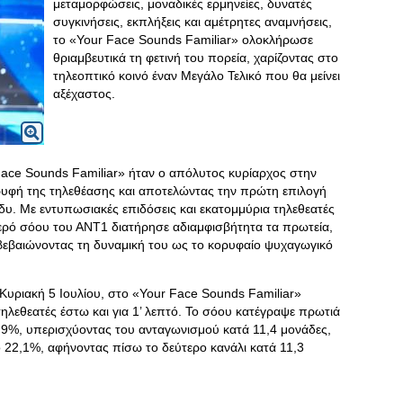
μεταμορφώσεις, μοναδικές ερμηνείες, δυνατές
συγκινήσεις, εκπλήξεις και αμέτρητες αναμνήσεις,
το «Your Face Sounds Familiar» ολοκλήρωσε
θριαμβευτικά τη φετινή του πορεία, χαρίζοντας στο
τηλεοπτικό κοινό έναν Μεγάλο Τελικό που θα μείνει
αξέχαστος.
 Face Sounds Familiar» ήταν ο απόλυτος κυρίαρχος στην
υφή της τηλεθέασης και αποτελώντας την πρώτη επιλογή
δυ. Με εντυπωσιακές επιδόσεις και εκατομμύρια τηλεθεατές
περό σόου του ΑΝΤ1 διατήρησε αδιαμφισβήτητα τα πρωτεία,
βεβαιώνοντας τη δυναμική του ως το κορυφαίο ψυχαγωγικό
 Κυριακή 5 Ιουλίου, στο «Your Face Sounds Familiar»
ηλεθεατές έστω και για 1’ λεπτό. Το σόου κατέγραψε πρωτιά
,9%, υπερισχύοντας του ανταγωνισμού κατά 11,4 μονάδες,
 22,1%, αφήνοντας πίσω το δεύτερο κανάλι κατά 11,3