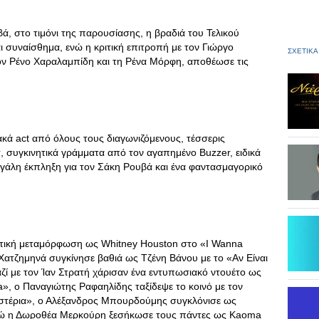
, στο τιμόνι της παρουσίασης, η βραδιά του Τελικού
αι συναίσθημα, ενώ η κριτική επιτροπή με τον Γιώργο
ΣΧΕΤΙΚΑ
ν Ρένο Χαραλαμπίδη και τη Ρένα Μόρφη, αποθέωσε τις
ακά act από όλους τους διαγωνιζόμενους, τέσσερις
τ, συγκινητικά γράμματα από τον αγαπημένο Buzzer, ειδικά
μεγάλη έκπληξη για τον Σάκη Ρουβά και ένα φαντασμαγορικό
ρηκτική μεταμόρφωση ως Whitney Houston στο «I Wanna
ατζημηνά συγκίνησε βαθιά ως Τζένη Βάνου με το «Αν Είναι
ζί με τον Ίαν Στρατή χάρισαν ένα εντυπωσιακό ντουέτο ως
», ο Παναγιώτης Ραφαηλίδης ταξίδεψε το κοινό με τον
Αστέρια», ο Αλέξανδρος Μπουρδούμης συγκλόνισε ως
ενώ η Δωροθέα Μερκούρη ξεσήκωσε τους πάντες ως Kaoma